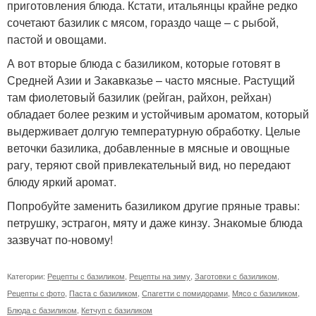
приготовления блюда. Кстати, итальянцы крайне редко
сочетают базилик с мясом, гораздо чаще – с рыбой,
пастой и овощами.
А вот вторые блюда с базиликом, которые готовят в
Средней Азии и Закавказье – часто мясные. Растущий
там фиолетовый базилик (рейган, райхон, рейхан)
обладает более резким и устойчивым ароматом, который
выдерживает долгую температурную обработку. Целые
веточки базилика, добавленные в мясные и овощные
рагу, теряют свой привлекательный вид, но передают
блюду яркий аромат.
Попробуйте заменить базиликом другие пряные травы:
петрушку, эстрагон, мяту и даже кинзу. Знакомые блюда
зазвучат по-новому!
Категории:
Рецепты с базиликом
,
Рецепты на зиму
,
Заготовки с базиликом
,
Рецепты с фото
,
Паста с базиликом
,
Спагетти с помидорами
,
Мясо с базиликом
,
Блюда с базиликом
,
Кетчуп с базиликом