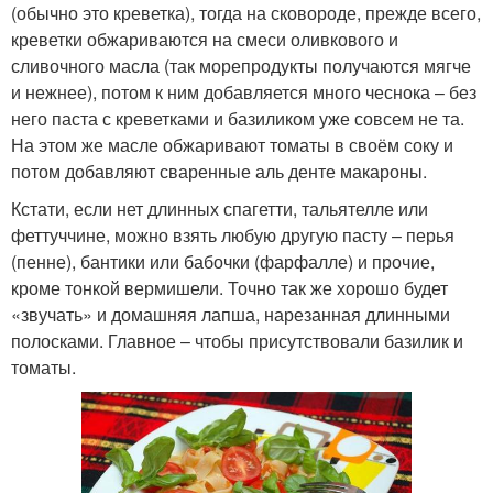
(обычно это креветка), тогда на сковороде, прежде всего,
креветки обжариваются на смеси оливкового и
сливочного масла (так морепродукты получаются мягче
и нежнее), потом к ним добавляется много чеснока – без
него паста с креветками и базиликом уже совсем не та.
На этом же масле обжаривают томаты в своём соку и
потом добавляют сваренные аль денте макароны.
Кстати, если нет длинных спагетти, тальятелле или
феттуччине, можно взять любую другую пасту – перья
(пенне), бантики или бабочки (фарфалле) и прочие,
кроме тонкой вермишели. Точно так же хорошо будет
«звучать» и домашняя лапша, нарезанная длинными
полосками. Главное – чтобы присутствовали базилик и
томаты.