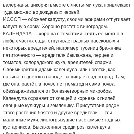
валерианы, цикория вместе с листьями лука привлекают
туда множество дождевых червей.
ИССОП — обожает капусту, своими эфирами отпугивает
капустную совку. Хорошо растет с виноградом.
КАЛЕНДУЛА — хороша с томатами, сеять её можно в
любых частях сада: отпугивает разных насекомых и
некоторых вредителей, например, гусениц бражника
пятиточечного — вредителя баклажана, перцев и
томатов, колорадского жука, вредителей спаржи.
Своими фитонцидами календула, или ноготки, как
называют цветок в народе, защищает сад-огород. Там,
где она, растёт, в почве нет нематод и сама почва
обеззараживается от болезнетворных микробов.
Календула охраняет от клещей и корневых гнилей
овощные культуры и землянику. Присутствия рядом
этого растения боятся и другие вредители — тли,
малинные мухи, листогрызущие насекомые ягодных
кустарников. Высаженная среди роз, календула
убережёт их от многих болезней.