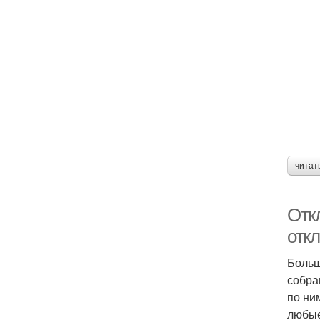
читат
Отк
отк
Больш
собра
по ни
любые