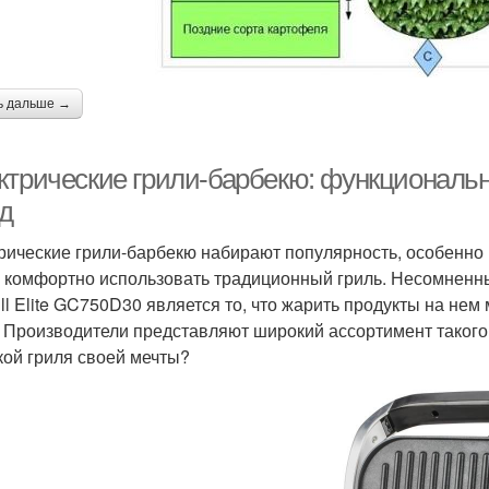
ь дальше →
ктрические грили-барбекю: функциональн
д
рические грили-барбекю набирают популярность, особенно вн
е комфортно использовать традиционный гриль. Несомненным
rill Elite GC750D30 является то, что жарить продукты на нем
. Производители представляют широкий ассортимент такого 
кой гриля своей мечты?