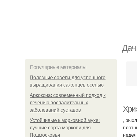
Дач
Популярные материалы
Полезные советы для успешного
выращивания саженцев осенью
Аркоксиа: современный подход к
лечению воспалительных
Хри
заболеваний суставов
, рых
Устойчивые к морковной мухе:
плотн
лучшие сорта моркови для
недел
Подмосковья