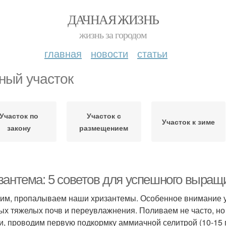
ДАЧНАЯ ЖИЗНЬ
жизнь за городом
главная
новости
статьи
ный участок
Участок по
Участок с
Участок к зиме
закону
размещением
зантема: 5 советов для успешного выращ
лим, пропалываем наши хризантемы. Особенное внимание у
ых тяжелых почв и переувлажнения. Поливаем не часто, но 
и, проводим первую подкормку аммиачной селитрой (10-15 г