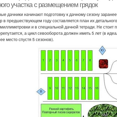
ного участка с размещением грядок
ые дачники начинают подготовку к дачному сезону заране
ур в предшествующем году составляется план их детальног
 миллиметровки и в специальной дачной тетради. Не стоит по
ерепутается, а цикл севооборота должен иметь 5 лет (в иде
ее место спустя 5 сезонов).