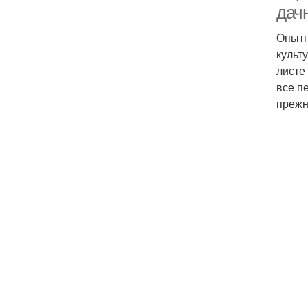
дач
Опытн
культ
листе
все п
прежн