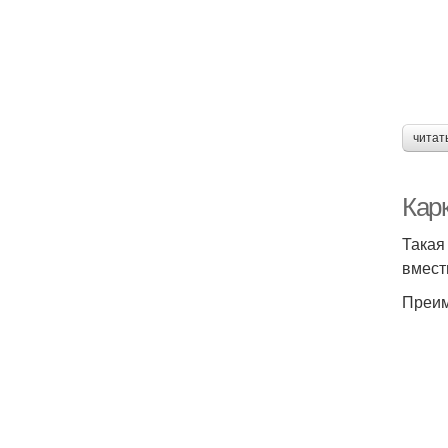
читат
Карк
Такая
вмест
Преим