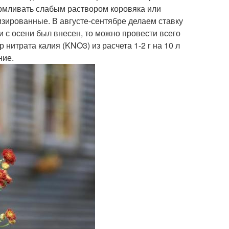
рмливать слабым раствором коровяка или
зированные. В августе-сентябре делаем ставку
 с осени был внесен, то можно провести всего
нитрата калия (KNO3) из расчета 1-2 г на 10 л
ние.