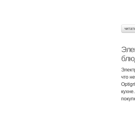
читат
Эле
блю
Элект
что н
Optig
кухне
покуп