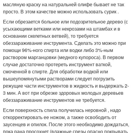
масляную краску на натуральней олифе бывает не так
просто. В этом качестве можно использовать сурик .
Если обрезается больное или подозрительное дерево (с
усыхающими ветками или некрозами на штамбах и в
основании скелетных ветвей), то требуется
обеззараживание инструмента. Сделать это можно при
помощи 96%-ного спирта или водки либо 3%-ным
раствором марганцовки (медного купороса). В первом
случае достаточно протереть инструмент ваткой,
смоченной в спирте. Для обработки водкой или
вышеупомянутыми растворами следует погрузить
режущие части инструментов в жидкость и выдержать 2-
3 мин. А вот при обрезке здоровых молодых деревьев
обеззараживание инструментов не требуется.
Если поверхность спила получилась неровной , надо
откорректировать ее ножом, а также освободить от
заусенцев и опилок. После этого необходимо дождаться,
пока рана просохнет (влажные срезы опасно покрывать