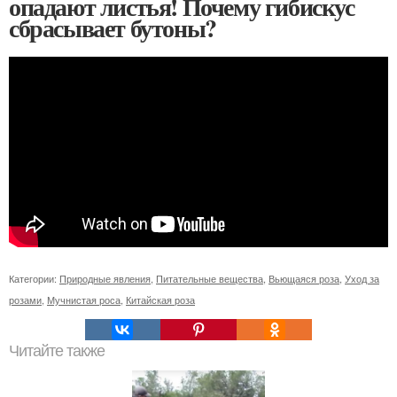
опадают листья! Почему гибискус
сбрасывает бутоны?
Категории:
Природные явления
,
Питательные вещества
,
Вьющаяся роза
,
Уход за
розами
,
Мучнистая роса
,
Китайская роза
Читайте также