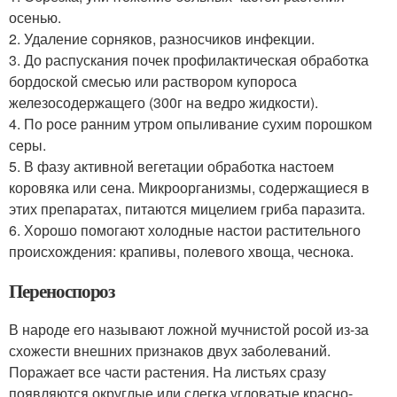
осенью.
2. Удаление сорняков, разносчиков инфекции.
3. До распускания почек профилактическая обработка
бордоской смесью или раствором купороса
железосодержащего (300г на ведро жидкости).
4. По росе ранним утром опыливание сухим порошком
серы.
5. В фазу активной вегетации обработка настоем
коровяка или сена. Микроорганизмы, содержащиеся в
этих препаратах, питаются мицелием гриба паразита.
6. Хорошо помогают холодные настои растительного
происхождения: крапивы, полевого хвоща, чеснока.
Переноспороз
В народе его называют ложной мучнистой росой из-за
схожести внешних признаков двух заболеваний.
Поражает все части растения. На листьях сразу
появляются округлые или слегка угловатые красно-