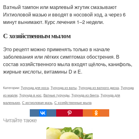
Ватный тампон или марлевый жгутик смазывают
Ихтиоловой мазью и вводят в носовой ход, а через 6
минут вынимают. Курс лечения 1–2 недели.
С хозяйственным мылом
Это рецепт можно применять только в начале
заболевания или лёгких симптомах обострения. В
состав хозяйственного мыла входят щёлочь, канифоль,
жирные кислоты, витамины D и E.
Категории:
Турунда для носа
,
Турунда из ваты
,
Турунда из ватного диска
,
Турунда
из марли
,
Турунда в нос
,
Ватные турунды
,
Турунда из бинта
,
Турунда для
маленьких
,
С ихтиоловая мазь
,
С хозяйственные мыла
Читайте также