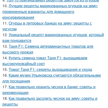
10.
Лучшие рецепты маринованных огурцов на зиму:
проверенные варианты для домашнего
консервирования
11.
Огурцы в литровых банках на зиму: рецепты с
уксусом
12.
Уникальный рецепт маринованных огурцов, который
вам понравится
13.
Таня F1: Семена детерминантных томатов для
высокого урожая
14.
Купить семена томат Таня F1: выращиваем
высокоурожайный сорт
15.
Томат Таня F1: секреты выращивания и ухода
16.
Какие музеи Ульяновска считаются обязательными
для посещения
17.
Как правильно хранить чеснок в банке: советы и
рекомендации
18.
Как правильно засолить чеснок на зиму: советы и
рецепты