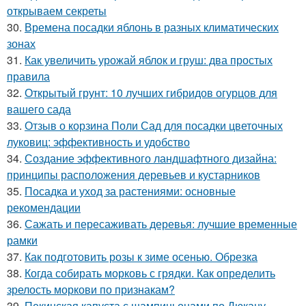
открываем секреты
30.
Времена посадки яблонь в разных климатических
зонах
31.
Как увеличить урожай яблок и груш: два простых
правила
32.
Открытый грунт: 10 лучших гибридов огурцов для
вашего сада
33.
Отзыв о корзина Поли Сад для посадки цветочных
луковиц: эффективность и удобство
34.
Создание эффективного ландшафтного дизайна:
принципы расположения деревьев и кустарников
35.
Посадка и уход за растениями: основные
рекомендации
36.
Сажать и пересаживать деревья: лучшие временные
рамки
37.
Как подготовить розы к зиме осенью. Обрезка
38.
Когда собирать морковь с грядки. Как определить
зрелость моркови по признакам?
39.
Пекинская капуста с шампиньонами по Дюкану..