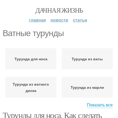
ДАЧНАЯ ЖИЗНЬ
главная
новости
статьи
Ватные турунды
Турунда для носа
Турунда из ваты
Турунда из ватного
Турунда из марли
диска
Показать все
Турунды для носа. Как сделать
Турунда в нос
Турунда из бинта