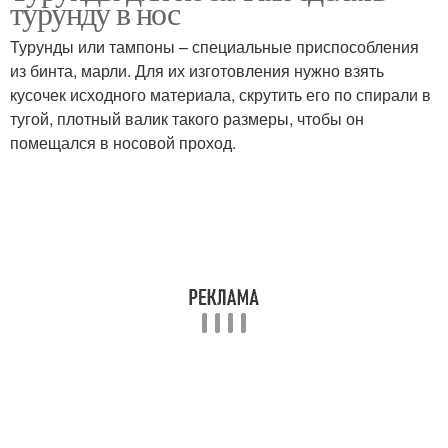
турунду в нос
Турунды или тампоны – специальные приспособления
из бинта, марли. Для их изготовления нужно взять
кусочек исходного материала, скрутить его по спирали в
Турунда для маленьких
Спиртовая турунда
тугой, плотный валик такого размеры, чтобы он
помещался в носовой проход.
Турунда в ухо
Марлевая турунда
Турунда в медицине