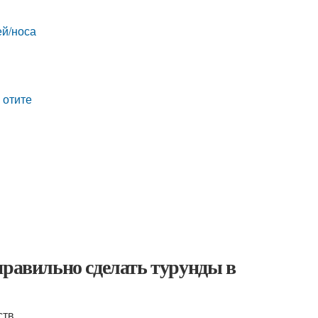
ей/носа
 отите
правильно сделать турунды в
тв.