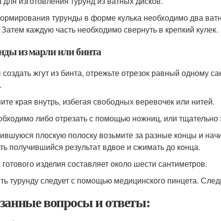
 для изготовления турунд из ватных дисков.
ормирования турунды в форме кулька необходимо два ватн
. Затем каждую часть необходимо свернуть в крепкий кулек.
нды из марли или бинта
 создать жгут из бинта, отрежьте отрезок равный одному с
.
ите края внутрь, избегая свободных веревочек или нитей.
обходимо либо отрезать с помощью ножниц, или тщательно з
ившуюся плоскую полоску возьмите за разные концы и начи
ть получившийся результат вдвое и сжимать до конца.
 готового изделия составляет около шести сантиметров.
ть турунду следует с помощью медицинского пинцета. Следит
занные вопросы и ответы: