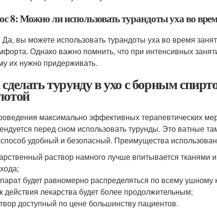
ос 8: Можно ли использовать турандоты уха во вре
: Да, вы можете использовать турандоты уха во время заня
мфорта. Однако важно помнить, что при интенсивных занят
му их нужно придерживать.
 сделать турунду в ухо с борным спирт
лотой
роведения максимально эффективных терапевтических мер
ендуется перед сном использовать турунды. Это ватные т
 способ удобный и безопасный. Преимущества использован
арственный раствор намного лучше впитывается тканями и 
хода;
парат будет равномерно распределяться по всему ушному 
к действия лекарства будет более продолжительным;
твор доступный по цене большинству пациентов.