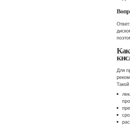
Вопр
Ответ
диско
поэто
Как
кис
Для п
реком
Такой
лек
про
пре
сро
рас