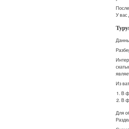
После
У вас
Турун
Данны
Разбе
Интер
скаты
являе
Из ва
В ф
В ф
Для о
Разде