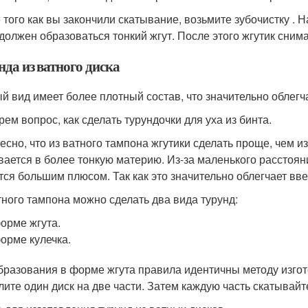
 того как вы закончили скатывание, возьмите зубочистку . 
 должен образоваться тонкий жгут. После этого жгутик сним
да из ватного диска
й вид имеет более плотный состав, что значительно облегч
рем вопрос, как сделать турундочки для уха из бинта.
есно, что из ватного тампона жгутики сделать проще, чем из
вается в более тонкую материю. Из-за маленького расстоян
тся большим плюсом. Так как это значительно облегчает вв
тного тампона можно сделать два вида турунд:
орме жгута.
орме кулечка.
бразования в форме жгута правила идентичны методу изгот
лите один диск на две части. Затем каждую часть скатывайт