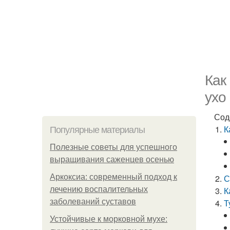
Как
ухо
Сод
К
Популярные материалы
Полезные советы для успешного
выращивания саженцев осенью
Аркоксиа: современный подход к
С
лечению воспалительных
К
заболеваний суставов
Т
Устойчивые к морковной мухе: