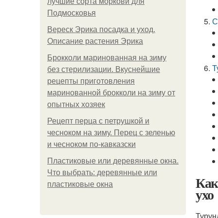
лучшие сорта моркови для
Подмосковья
С
Вереск Эрика посадка и уход.
Описание растения Эрика
Брокколи маринованная на зиму
Т
без стерилизации. Вкуснейшие
рецепты приготовления
маринованной брокколи на зиму от
опытных хозяек
Рецепт перца с петрушкой и
чесноком на зиму. Перец с зеленью
и чесноком по-кавказски
Пластиковые или деревянные окна.
Что выбрать: деревянные или
Как
пластиковые окна
ухо
Турун