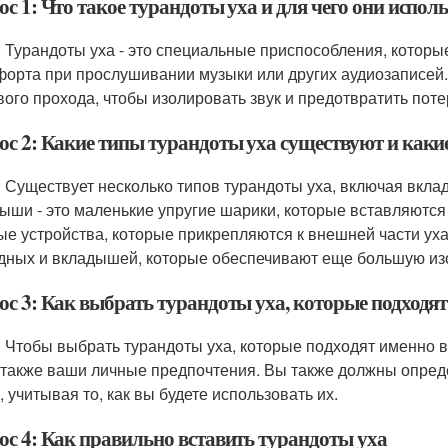
с 1: Что такое турандоты уха и для чего они испол
: Турандоты уха - это специальные приспособления, котор
форта при прослушивании музыки или других аудиозаписей
вого прохода, чтобы изолировать звук и предотвратить пот
ос 2: Какие типы турандоты уха существуют и каки
: Существует несколько типов турандоты уха, включая вкл
ыши - это маленькие упругие шарики, которые вставляются 
ые устройства, которые прикрепляются к внешней части ух
дных и вкладышей, которые обеспечивают еще большую из
ос 3: Как выбрать турандоты уха, которые подходя
: Чтобы выбрать турандоты уха, которые подходят именно 
а также ваши личные предпочтения. Вы также должны опреде
, учитывая то, как вы будете использовать их.
ос 4: Как правильно вставить турандоты уха