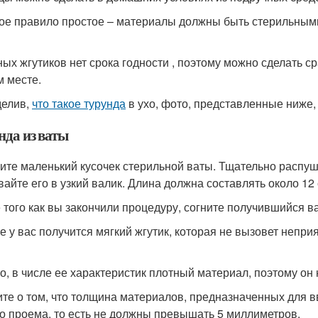
ое правило простое – материалы должны быть стерильными и
ных жгутиков нет срока годности , поэтому можно сделать ср
м месте.
елив,
что такое турунда
в ухо, фото, представленные ниже
нда из ваты
ите маленький кусочек стерильной ваты. Тщательно распуши
вайте его в узкий валик. Длина должна составлять около 12
 того как вы закончили процедуру, согните получившийся ва
ге у вас получится мягкий жгутик, которая не вызовет непр
о, в числе ее характеристик плотный материал, поэтому он 
те о том, что толщина материалов, предназначенных для 
о проема, то есть не должны превышать 5 миллиметров.