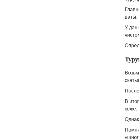
Главн
ваты.
У дан
чисто
Опред
Туру
Возьм
скаты
После
В ито
коже.
Однак
Помни
ушног