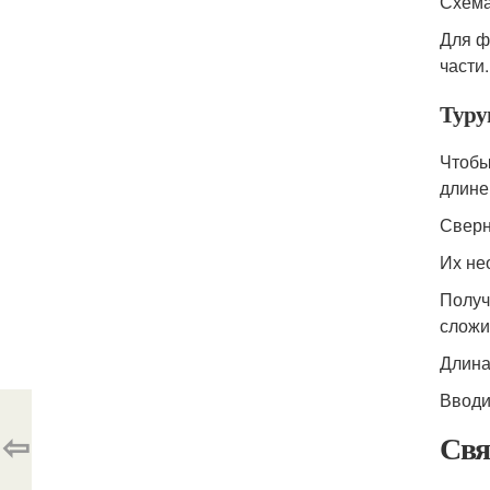
Схема
Для ф
части
Туру
Чтобы
длине
Сверн
Их не
Получ
сложи
Длина
Вводи
⇦
Свя