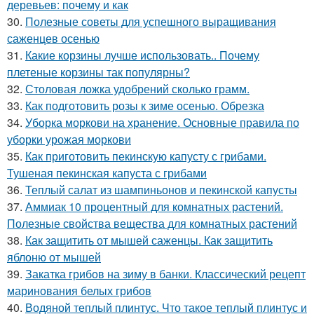
деревьев: почему и как
30.
Полезные советы для успешного выращивания
саженцев осенью
31.
Какие корзины лучше использовать.. Почему
плетеные корзины так популярны?
32.
Столовая ложка удобрений сколько грамм.
33.
Как подготовить розы к зиме осенью. Обрезка
34.
Уборка моркови на хранение. Основные правила по
уборки урожая моркови
35.
Как приготовить пекинскую капусту с грибами.
Тушеная пекинская капуста с грибами
36.
Теплый салат из шампиньонов и пекинской капусты
37.
Аммиак 10 процентный для комнатных растений.
Полезные свойства вещества для комнатных растений
38.
Как защитить от мышей саженцы. Как защитить
яблоню от мышей
39.
Закатка грибов на зиму в банки. Классический рецепт
маринования белых грибов
40.
Водяной теплый плинтус. Что такое теплый плинтус и