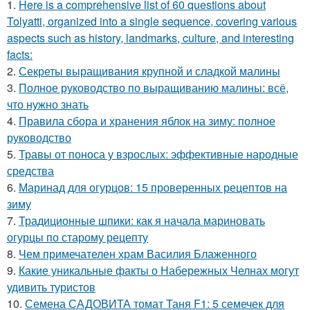
1.
Here is a comprehensive list of 60 questions about
Tolyatti, organized into a single sequence, covering various
aspects such as history, landmarks, culture, and interesting
facts:
2.
Секреты выращивания крупной и сладкой малины
3.
Полное руководство по выращиванию малины: всё,
что нужно знать
4.
Правила сбора и хранения яблок на зиму: полное
руководство
5.
Травы от поноса у взрослых: эффективные народные
средства
6.
Маринад для огурцов: 15 проверенных рецептов на
зиму
7.
Традиционные шпики: как я начала мариновать
огурцы по старому рецепту
8.
Чем примечателен храм Василия Блаженного
9.
Какие уникальные факты о Набережных Челнах могут
удивить туристов
10.
Семена САДОВИТА томат Таня F1: 5 семечек для