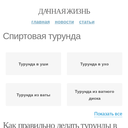
ДАЧНАЯ ЖИЗНЬ
главная
новости
статьи
Спиртовая турунда
Турунда в уши
Турунда в ухо
Турунда из ватного
Турунда из ваты
диска
Показать все
Как правильно делать турунды в
Турунда из марли
Турунда в нос