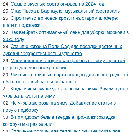
24.
Самые вкусные сорта огурцов на 2024 год
25.
Стас Пьеха в Барнауле: музыкальный фестиваль
26.
Строительство новой кровли на старом шифере:
шаги и подсказки
27.
Как выбрать оптимальный день для уборки моркови в
2023 году
28.
Отзыв о корзина Поли Сад для посадки цветочных
луковиц: эффективность и удобство
29.
Маринованная стручковая фасоль на зиму: простой
рецепт для долгого хранения
30.
Лучшие тепличные сорта огурцов для ленинградской
области: как выбрать и вырастить
31.
Когда и чем лучше укрыть розы на зиму. Зачем нужно
укрывать кусты на зиму
32.
Не укрываю розы на зиму. Добавление статьи в
новую подборку
33.
В помидорах белые твердые прожилки: загадка,
которую мы разгадали
34.
Отличные огурцы для теплицы: лучшие сорта для