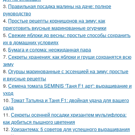
3.
Правильная посадка малины на даче: полное
руководство
4.
Простые рецепты корнишонов на зиму: как
приготовить вкусные маринованные огурчики
5.
Свежие яблоки до весны: простые способы сохранить
их в домашних условиях
6.
Бумага и солома: неожиданная пара
7.
Секреты хранения: как яблоки и груши сохранятся всю
зиму
8.
Огурцы маринованные с эссенцией на зиму: простые
и вкусные рецепты
9.
Семена томата SEMINIS 'Таня F1 арт': выращивание и
уход
10.
Томат Татьяна и Таня F1: двойная удача для вашего
сада
11.
Секреты осенней посадки хризантем мультифлора:
как добиться пышного цветения
12.
Хризантема: 5 советов для успешного выращивания