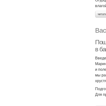
влаго
читат
Вас
Пош
в ба
Введ
Марин
и пол
мы ра
хруст
Подго
Для п