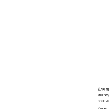
Для п
ингре
зонти
Огурц