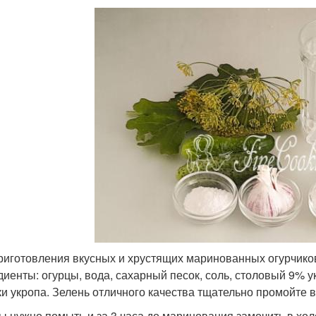
риготовления вкусных и хрустящих маринованных огурчико
диенты: огурцы, вода, сахарный песок, соль, столовый 9% ук
ки укропа. Зелень отличного качества тщательно промойте в
ы нужно помыть и за 3 часа до маринования замочить в хол