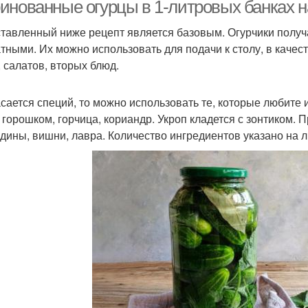
банках
инованные огурцы в 1-литровых банках на
тавленный ниже рецепт является базовым. Огурчики получ
тными. Их можно использовать для подачи к столу, в качес
Банки для
, салатов, вторых блюд.
консервирования
асается специй, то можно использовать те, которые любите
 горошком, горчица, кориандр. Укроп кладется с зонтиком.
дины, вишни, лавра. Количество ингредиентов указано на л