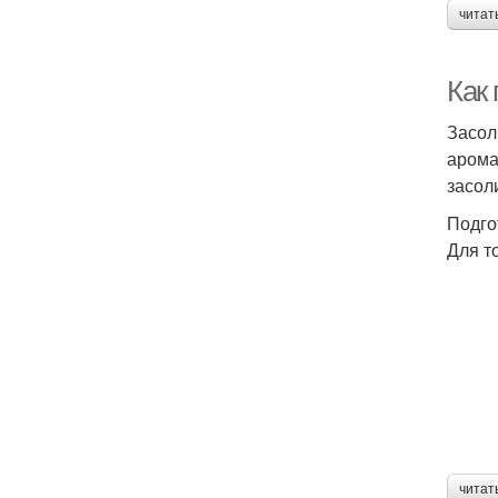
читат
Как 
Засол
арома
засол
Подго
Для т
читат