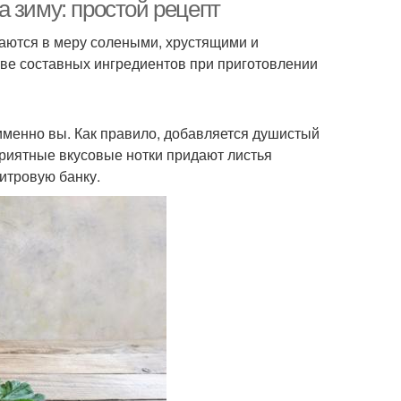
банках
 зиму: простой рецепт
аются в меру солеными, хрустящими и
тве составных ингредиентов при приготовлении
 именно вы. Как правило, добавляется душистый
 Приятные вкусовые нотки придают листья
итровую банку.