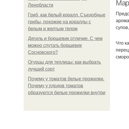
Мар
Ленобласти
Предс
Гриб, как белый коралл. Съедобные
арома
грибы, похожие на кораллы с
супов
белым и желтым телом
Дягиль и борщевик отличие. С чем
Что к
можно спутать борщевик
перец
Сосновского?
сморо
Огурцы для теплицы: как выбрать
лучший сорт
Почему у томатов белые прожилки.
Почему у плодов томатов
образуются белые прожилки внутри