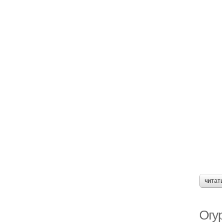
читат
Огу