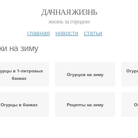
ДАЧНАЯ ЖИЗНЬ
жизнь за городом
главная
новости
статьи
ки на зиму
урцы в 1-литровых
Огур
Огурцов на зиму
банках
Огурцы в банках
Рецепты на зиму
О
Огурцы в литровых
Огу
Литровые банки