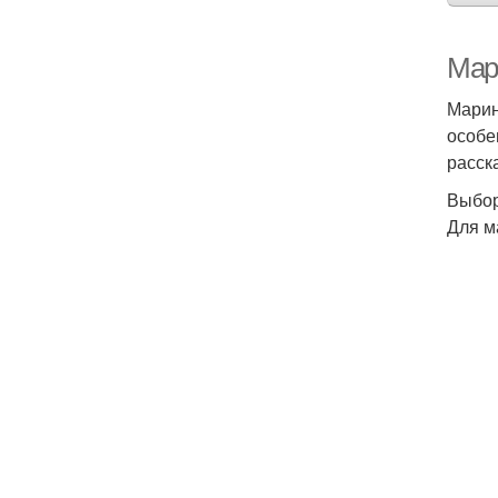
Мар
Марин
особе
расск
Выбор
Для м