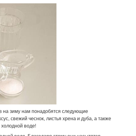
в на зиму нам понадобятся следующие
сус, свежий чеснок, листья хрена и дуба, а также
 холодной воде!
одной воде. Благодаря этому они насытятся