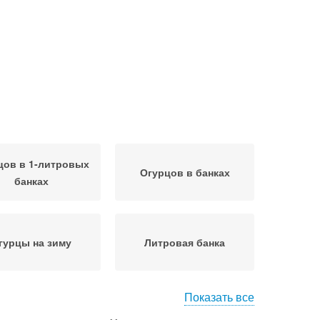
цов в 1-литровых
Огурцов в банках
банках
гурцы на зиму
Литровая банка
Показать все
рцов в литровых
Банки с уксусом