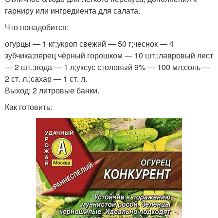
гарниру или ингредиента для салата.
Что понадобится:
огурцы — 1 кг;укроп свежий — 50 г;чеснок — 4
зубчика;перец чёрный горошком — 10 шт.;лавровый лист
— 2 шт.;вода — 1 л;уксус столовый 9% — 100 мл;соль —
2 ст. л.;сахар — 1 ст. л.
Выход: 2 литровые банки.
Как готовить: