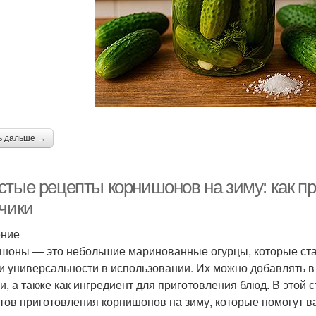
Рецепты на зиму
Закуски на зиму
аринования на зиму
Уксус на зиму
ь дальше →
стые рецепты корнишонов на зиму: как п
рчики
ение
шоны — это небольшие маринованные огурцы, которые ста
 и универсальности в использовании. Их можно добавлять в
ки, а также как ингредиент для приготовления блюд. В этой
тов приготовления корнишонов на зиму, которые помогут ва