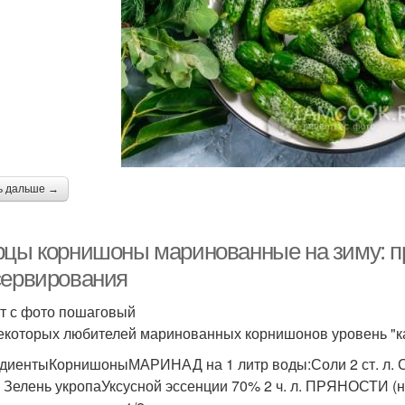
ь дальше →
рцы корнишоны маринованные на зиму: п
сервирования
т с фото пошаговый
екоторых любителей маринованных корнишонов уровень "ка
диентыКорнишоныМАРИНАД на 1 литр воды:Соли 2 ст. л. Сах
1 Зелень укропаУксусной эссенции 70% 2 ч. л. ПРЯНОСТИ (на 