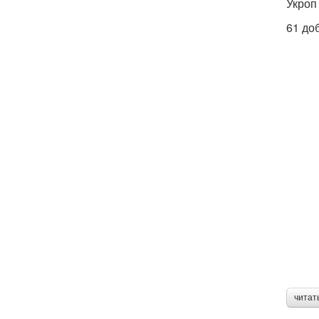
Укроп 
61 до
читат