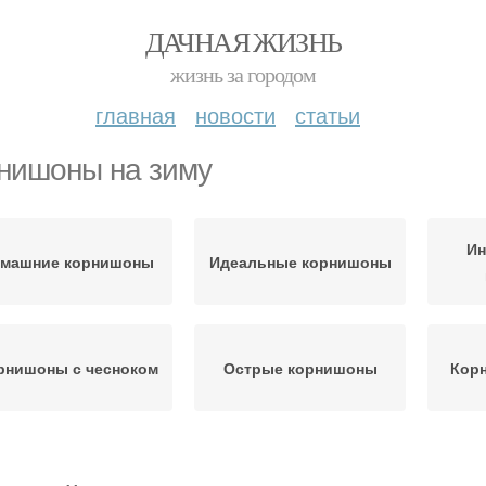
ДАЧНАЯ ЖИЗНЬ
жизнь за городом
главная
новости
статьи
нишоны на зиму
Ин
машние корнишоны
Идеальные корнишоны
рнишоны с чесноком
Острые корнишоны
Кор
Корнишоны в
Корнишоны перед
К