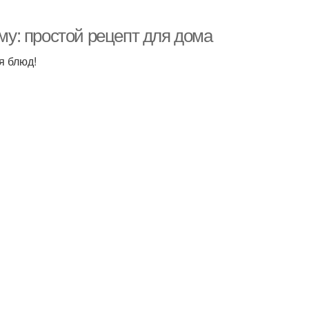
у: простой рецепт для дома
я блюд!