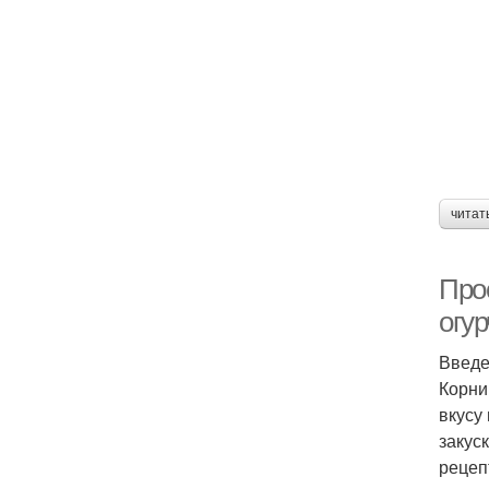
М
читат
Про
огу
Введ
Корни
вкусу
закус
рецеп