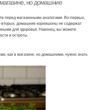
маринования
корнишоны
 магазине, но домашние
в перед магазинными аналогами. Во-первых,
Корнишоны при
нишоны с медом
Во-вторых, домашние корнишоны не содержат
консервации
езными для здоровья. Наконец, вы можете
ости и остроты.
нишоны во время
Огурчики на зиму
и, как в магазине, но домашними, нужно знать
Маринад для
Вкусные корнишоны
корнишонов
Консервированные
нишоны в банке
корнишоны