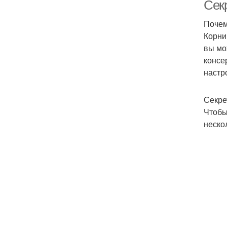
Сек
Почем
Корни
Ко
вы мо
консе
настр
Секре
Чтобы
неско