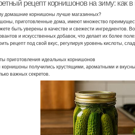
кулинарии
маринованием
ретный рецепт корнишонов на зиму: как в
у домашние корнишоны лучше магазинных?
шоны, приготовленные дома, имеют множество преимущест
Корнишоны с лимонной
рнишоны с горчицей
Кор
жете быть уверены в качестве и свежести ингредиентов. 
кислотой
рвантов и искусственных добавок, что делает их более пол
оить рецепт под свой вкус, регулируя уровень кислоты, слад
Ингредиенты для
Корнишоны в кетчупе
Кор
ты приготовления идеальных корнишонов
корнишоны
 корнишоны получились хрустящими, ароматными и вкусным
лько важных секретов.
Горчицы на зиму
Пряные корнишоны
Огурцы на зиму
Огурцов на зиму
Кор