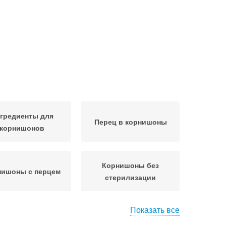
гредиенты для
Перец в корнишоны
корнишонов
Корнишоны без
нишоны с перцем
стерилизации
Показать все
орнишоны для
Классические