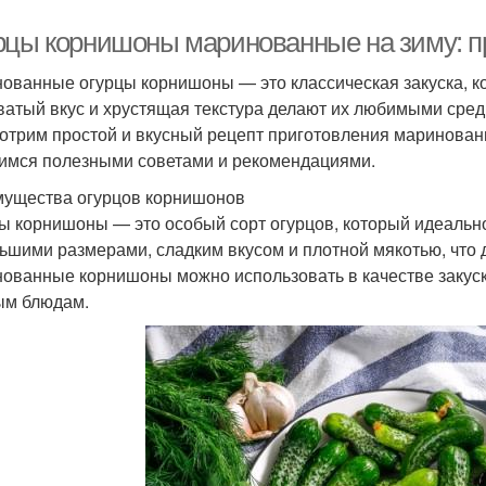
рцы корнишоны маринованные на зиму: пр
ованные огурцы корнишоны — это классическая закуска, ко
ватый вкус и хрустящая текстура делают их любимыми среди
отрим простой и вкусный рецепт приготовления маринованн
имся полезными советами и рекомендациями.
ущества огурцов корнишонов
ы корнишоны — это особый сорт огурцов, который идеальн
ьшими размерами, сладким вкусом и плотной мякотью, что 
ованные корнишоны можно использовать в качестве закуски
м блюдам.