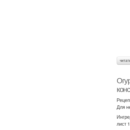
читат
Огу
кон
Рецеп
Для н
Ингре
лист 