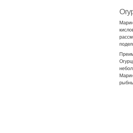
Огу
Марин
кисло
рассм
подел
Преим
Огурц
небол
Марин
рыбны