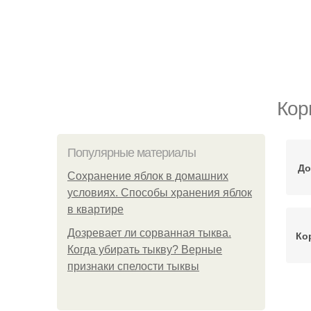
Кор
Популярные материалы
До
Сохранение яблок в домашних
условиях. Способы хранения яблок
в квартире
Дозревает ли сорванная тыква.
Ко
Когда убирать тыкву? Верные
признаки спелости тыквы