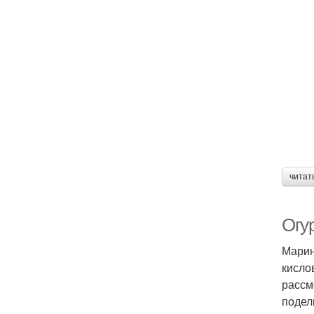
читат
Огу
Марин
кисло
рассм
подел