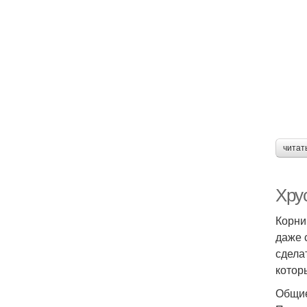
читат
Хру
Корни
даже 
сдела
котор
Общие