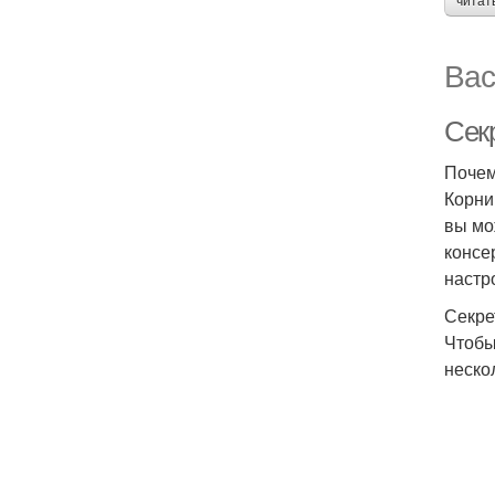
читат
Вас
Сек
Почем
Корни
вы мо
консе
настр
Секре
Чтобы
неско