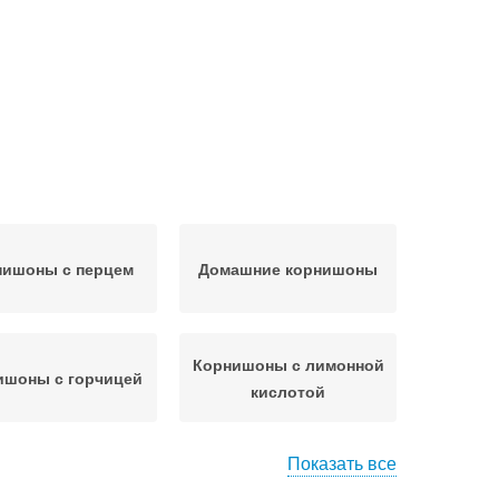
нишоны с перцем
Домашние корнишоны
Корнишоны с лимонной
ишоны с горчицей
кислотой
Показать все
гредиенты для
Корнишоны в кетчупе