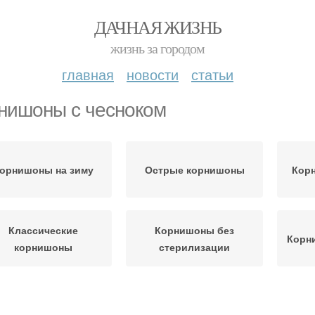
ДАЧНАЯ ЖИЗНЬ
жизнь за городом
главная
новости
статьи
нишоны с чесноком
орнишоны на зиму
Острые корнишоны
Кор
Классические
Корнишоны без
Корн
корнишоны
стерилизации
Корнишоны при
Ин
орнишоны с медом