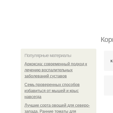
Кор
Популярные материалы
К
Аркоксиа: современный подход к
лечению воспалительных
заболеваний суставов
Семь проверенных способов
избавиться от мышей и крыс
навсегда
Лучшие сорта овощей для северо-
К
запада. Ранние томаты для