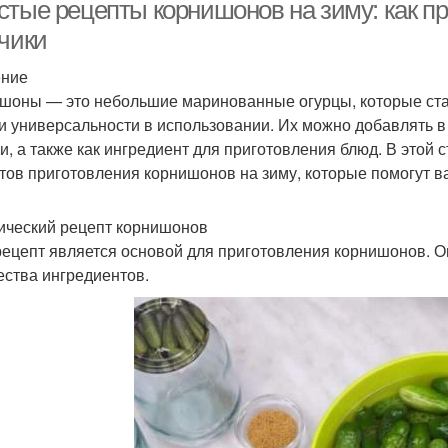
консервации
стые рецепты корнишонов на зиму: как п
рчики
ение
орнишоны во время
шоны — это небольшие маринованные огурцы, которые ста
 и универсальности в использовании. Их можно добавлять в
ки, а также как ингредиент для приготовления блюд. В этой
тов приготовления корнишонов на зиму, которые помогут ва
ический рецепт корнишонов
рецепт является основой для приготовления корнишонов. О
ества ингредиентов.