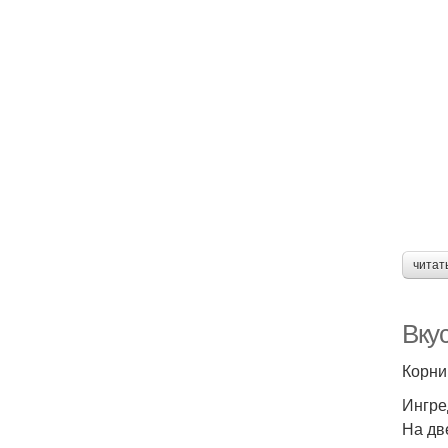
читат
Вку
Корни
Ингре
На две