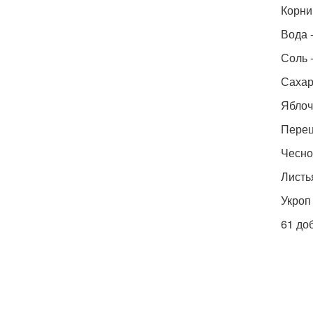
Корниш
Вода -
Соль -
Сахар 
Яблочн
Перец
Чеснок
Листья
Укроп 
61 до