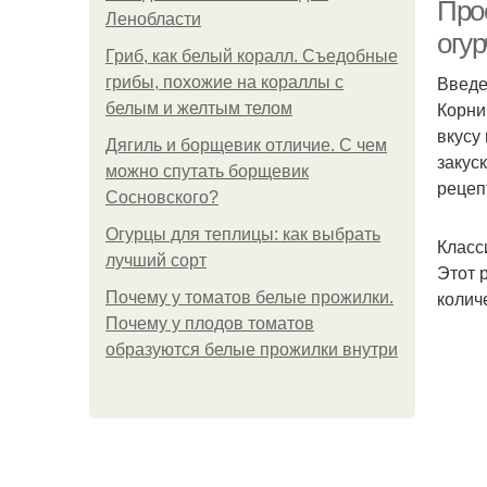
Про
Ленобласти
огу
Гриб, как белый коралл. Съедобные
Введ
грибы, похожие на кораллы с
К
Корни
белым и желтым телом
вкусу
Дягиль и борщевик отличие. С чем
закус
можно спутать борщевик
рецеп
Сосновского?
Огурцы для теплицы: как выбрать
Класс
лучший сорт
Этот 
колич
Почему у томатов белые прожилки.
Почему у плодов томатов
образуются белые прожилки внутри