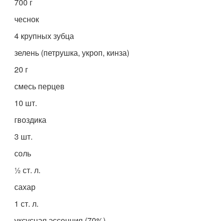
700 г
чеснок
4 крупных зубца
зелень (петрушка, укроп, кинза)
20 г
смесь перцев
10 шт.
гвоздика
3 шт.
соль
½ ст. л.
сахар
1 ст. л.
уксусная эссенция (70%)