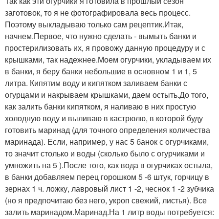
Так как эти огурчики я готовила в прошлый сезон
заготовок, то я не фотографировала весь процесс.
Поэтому выкладываю только сам рецептик.Итак,
начнем.Первое, что нужно сделать - вымыть банки и
простерилизовать их, я провожу данную процедуру и с
крышками, так надежнее.Моем огурчики, укладываем их
в банки, я беру банки небольшие в основном 1 и 1, 5
литра. Кипятим воду и кипятком заливаем банки с
огурцами и накрываем крышками, даем остыть.До того,
как залить банки кипятком, я наливаю в них простую
холодную воду и выливаю в кастрюлю, в которой буду
готовить маринад (для точного определения количества
маринада). Если, например, у нас 5 банок с огурчиками,
то значит столько и воды (сколько было с огурчиками и
умножить на 5 ).После того, как вода в огурчиках остыла,
в банки добавляем перец горошком 5 -6 штук, горчицу в
зернах 1 ч. ложку, лавровый лист 1 -2, чеснок 1 -2 зубчика
(но я предпочитаю без него, укроп свежий, листья). Все
залить маринадом.Маринад.На 1 литр воды потребуется: