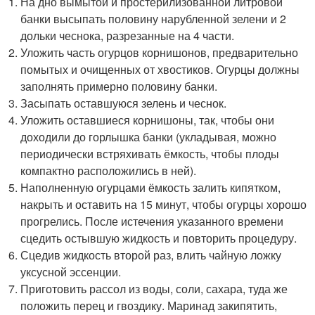
На дно вымытой и простерилизованной литровой
банки высыпать половину нарубленной зелени и 2
дольки чеснока, разрезанные на 4 части.
Уложить часть огурцов корнишонов, предварительно
помытых и очищенных от хвостиков. Огурцы должны
заполнять примерно половину банки.
Засыпать оставшуюся зелень и чеснок.
Уложить оставшиеся корнишоны, так, чтобы они
доходили до горлышка банки (укладывая, можно
периодически встряхивать ёмкость, чтобы плоды
компактно расположились в ней).
Наполненную огурцами ёмкость залить кипятком,
накрыть и оставить на 15 минут, чтобы огурцы хорошо
прогрелись. После истечения указанного времени
сцедить остывшую жидкость и повторить процедуру.
Сцедив жидкость второй раз, влить чайную ложку
уксусной эссенции.
Приготовить рассол из воды, соли, сахара, туда же
положить перец и гвоздику. Маринад закипятить,