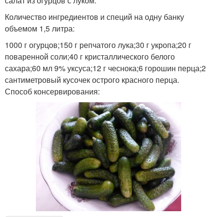
салат из огурцов с луком.
Количество ингредиентов и специй на одну банку
объемом 1,5 литра:
1000 г огурцов;150 г репчатого лука;30 г укропа;20 г
поваренной соли;40 г кристаллического белого
сахара;60 мл 9% уксуса;12 г чеснока;6 горошин перца;2
сантиметровый кусочек острого красного перца.
Способ консервирования: