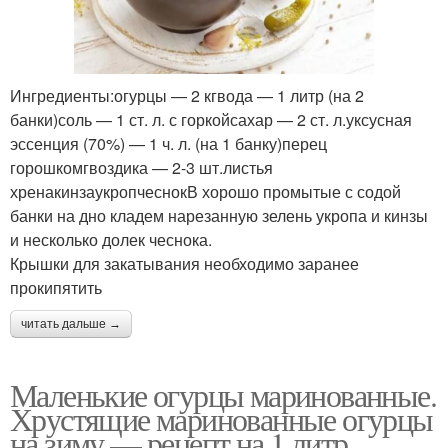
Ингредиенты:огурцы — 2 кгвода — 1 литр (на 2
банки)соль — 1 ст. л. с горкойсахар — 2 ст. л.уксусная
эссенция (70%) — 1 ч. л. (на 1 банку)перец
горошкомгвоздика — 2-3 шт.листья
хренакинзаукропчеснокВ хорошо промытые с содой
банки на дно кладем нарезанную зелень укропа и кинзы
и несколько долек чеснока.
Крышки для закатывания необходимо заранее
прокипятить
читать дальше →
Маленькие огурцы маринованные.
Хрустящие маринованные огурцы
на зиму — рецепт на 1 литр