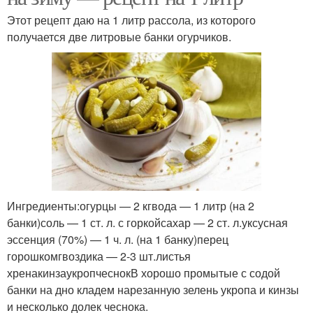
Этот рецепт даю на 1 литр рассола, из которого
получается две литровые банки огурчиков.
Ингредиенты:огурцы — 2 кгвода — 1 литр (на 2
банки)соль — 1 ст. л. с горкойсахар — 2 ст. л.уксусная
эссенция (70%) — 1 ч. л. (на 1 банку)перец
горошкомгвоздика — 2-3 шт.листья
хренакинзаукропчеснокВ хорошо промытые с содой
банки на дно кладем нарезанную зелень укропа и кинзы
и несколько долек чеснока.