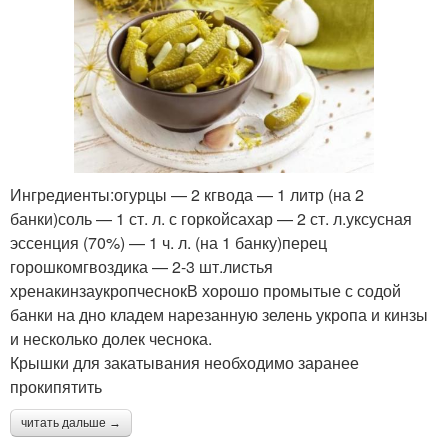
Ингредиенты:огурцы — 2 кгвода — 1 литр (на 2
банки)соль — 1 ст. л. с горкойсахар — 2 ст. л.уксусная
эссенция (70%) — 1 ч. л. (на 1 банку)перец
горошкомгвоздика — 2-3 шт.листья
хренакинзаукропчеснокВ хорошо промытые с содой
банки на дно кладем нарезанную зелень укропа и кинзы
и несколько долек чеснока.
Крышки для закатывания необходимо заранее
прокипятить
читать дальше →