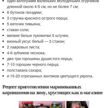
один килограмм маленьких молоденьких огурчиков
длинной около 4-5 см, но не более 7 см;
6 бутонов гвоздики;
3 стручка красного острого перца;
5 веточек тимьяна;
стакан соли;
мелкие белые луковички 5 штучек;
винный уксус белый — 3 стакан;
2 лавровых листа;
4-6 зубчиков чеснока;
две-три горошины душистого перца;
7-10 горошин черного перца;
полстакана сахара;
и 15-20 отрезанных зонтиков цветущего укропа.
Рецепт приготовления маринованных
корнишонов на зиму, хрустящих как в магазине