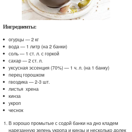
Ингредиенты:
огурцы — 2 кг
вода — 1 литр (на 2 банки)
соль — 1 ст. л. с горкой
сахар — 2 ст. л.
уксусная эссенция (70%) — 1 ч. л. (на 1 банку)
перец горошком
гвоздика — 2-3 шт.
листья хрена
кинза
укроп
чеснок
В хорошо промытые с содой банки на дно кладем
нарезанную зелень укропа и кинзы и несколько долек