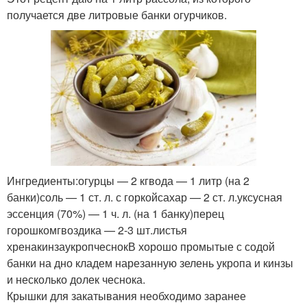
получается две литровые банки огурчиков.
Ингредиенты:огурцы — 2 кгвода — 1 литр (на 2
банки)соль — 1 ст. л. с горкойсахар — 2 ст. л.уксусная
эссенция (70%) — 1 ч. л. (на 1 банку)перец
горошкомгвоздика — 2-3 шт.листья
хренакинзаукропчеснокВ хорошо промытые с содой
банки на дно кладем нарезанную зелень укропа и кинзы
и несколько долек чеснока.
Крышки для закатывания необходимо заранее