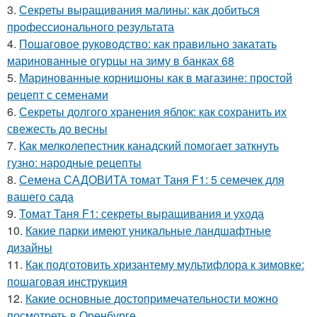
3.
Секреты выращивания малины: как добиться
профессионального результата
4.
Пошаговое руководство: как правильно закатать
маринованные огурцы на зиму в банках 68
5.
Маринованные корнишоны как в магазине: простой
рецепт с семенами
6.
Секреты долгого хранения яблок: как сохранить их
свежесть до весны
7.
Как мелколепестник канадский помогает заткнуть
гузно: народные рецепты
8.
Семена САДОВИТА томат Таня F1: 5 семечек для
вашего сада
9.
Томат Таня F1: секреты выращивания и ухода
10.
Какие парки имеют уникальные ландшафтные
дизайны
11.
Как подготовить хризантему мультифлора к зимовке:
пошаговая инструкция
12.
Какие основные достопримечательности можно
посмотреть в Оренбурге