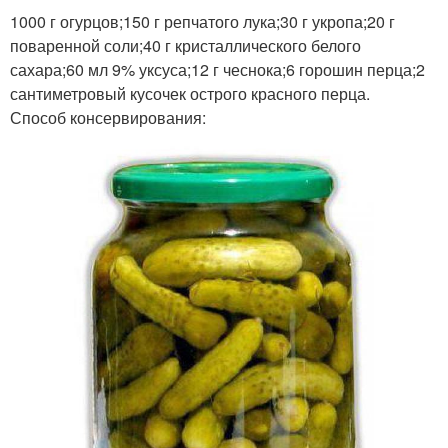
1000 г огурцов;150 г репчатого лука;30 г укропа;20 г
поваренной соли;40 г кристаллического белого
сахара;60 мл 9% уксуса;12 г чеснока;6 горошин перца;2
сантиметровый кусочек острого красного перца.
Способ консервирования: