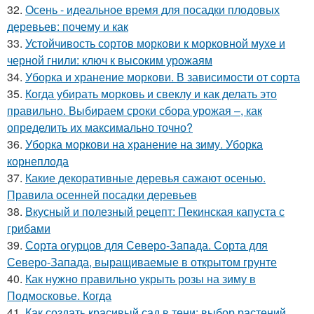
32.
Осень - идеальное время для посадки плодовых
деревьев: почему и как
33.
Устойчивость сортов моркови к морковной мухе и
черной гнили: ключ к высоким урожаям
34.
Уборка и хранение моркови. В зависимости от сорта
35.
Когда убирать морковь и свеклу и как делать это
правильно. Выбираем сроки сбора урожая –, как
определить их максимально точно?
36.
Уборка моркови на хранение на зиму. Уборка
корнеплода
37.
Какие декоративные деревья сажают осенью.
Правила осенней посадки деревьев
38.
Вкусный и полезный рецепт: Пекинская капуста с
грибами
39.
Сорта огурцов для Северо-Запада. Сорта для
Северо-Запада, выращиваемые в открытом грунте
40.
Как нужно правильно укрыть розы на зиму в
Подмосковье. Когда
41.
Как создать красивый сад в тени: выбор растений