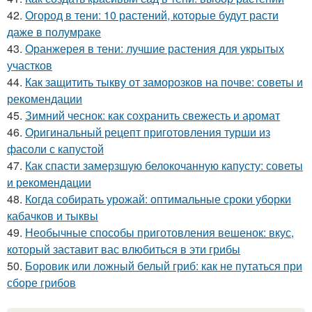
42.
Огород в тени: 10 растений, которые будут расти
даже в полумраке
43.
Оранжерея в тени: лучшие растения для укрытых
участков
44.
Как защитить тыкву от заморозков на почве: советы и
рекомендации
45.
Зимний чеснок: как сохранить свежесть и аромат
46.
Оригинальный рецепт приготовления турши из
фасоли с капустой
47.
Как спасти замерзшую белокочанную капусту: советы
и рекомендации
48.
Когда собирать урожай: оптимальные сроки уборки
кабачков и тыквы
49.
Необычные способы приготовления вешенок: вкус,
который заставит вас влюбиться в эти грибы
50.
Боровик или ложный белый гриб: как не путаться при
сборе грибов