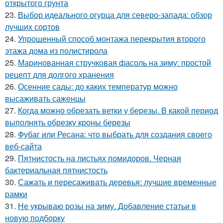
открытого грунта
23.
Выбор идеального огурца для северо-запада: обзор
лучших сортов
24.
Упрощенный способ монтажа перекрытия второго
этажа дома из полистирола
25.
Маринованная стручковая фасоль на зиму: простой
рецепт для долгого хранения
26.
Осенние сады: до каких температур можно
высаживать саженцы
27.
Когда можно обрезать ветки у березы. В какой период
выполнять обрезку кроны березы
28.
Фубаг или Ресана: что выбрать для создания своего
веб-сайта
29.
Пятнистость на листьях помидоров. Черная
бактериальная пятнистость
30.
Сажать и пересаживать деревья: лучшие временные
рамки
31.
Не укрываю розы на зиму. Добавление статьи в
новую подборку