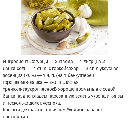
Ингредиенты:огурцы — 2 кгвода — 1 литр (на 2
банки)соль — 1 ст. л. с горкойсахар — 2 ст. л.уксусная
эссенция (70%) — 1 ч. л. (на 1 банку)перец
горошкомгвоздика — 2-3 шт.листья
хренакинзаукропчеснокВ хорошо промытые с содой
банки на дно кладем нарезанную зелень укропа и кинзы
и несколько долек чеснока.
Крышки для закатывания необходимо заранее
прокипятить