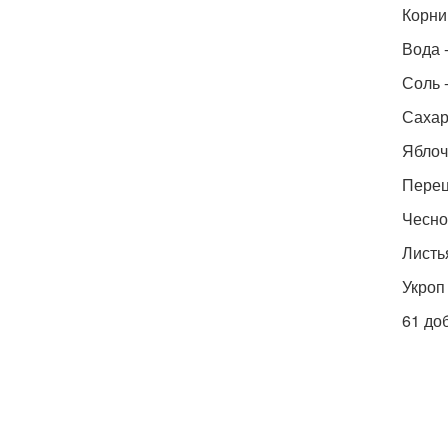
Корниш
Вода -
Соль -
Сахар 
Яблочн
Перец
Чеснок
Листья
Укроп 
61 до