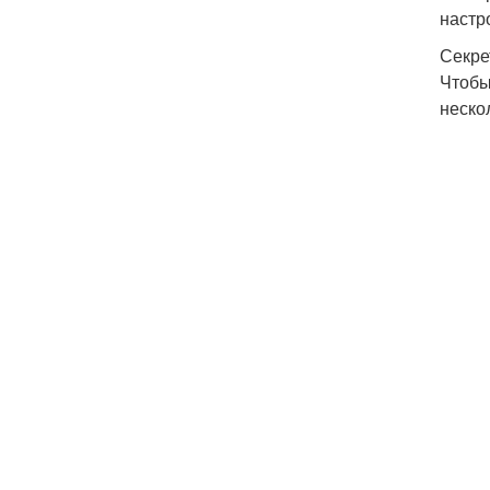
настр
Секре
Чтобы
неско