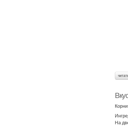
читат
Вку
Корни
Ингре
На две