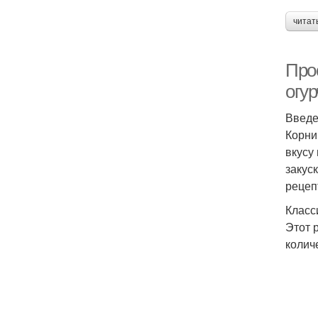
читат
Про
огу
Введ
Корни
вкусу
закус
рецеп
Класс
Этот 
колич