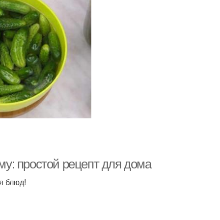
у: простой рецепт для дома
я блюд!