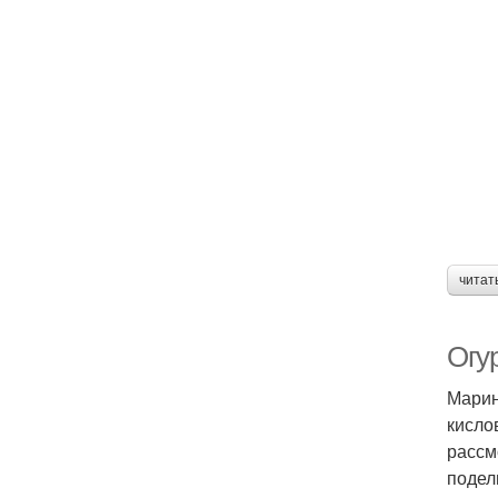
читат
Огу
Марин
кисло
рассм
подел