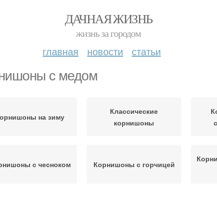
ДАЧНАЯ ЖИЗНЬ
жизнь за городом
главная
новости
статьи
нишоны с медом
Классические
К
орнишоны на зиму
корнишоны
Корн
рнишоны с чесноком
Корнишоны с горчицей
Ингредиенты для
Корнишоны в кетчупе
Кор