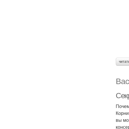
читат
Вас
Сек
Почем
Корни
вы мо
консе