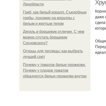
Хру
Ленобласти
Корни
Гриб, как белый коралл. Съедобные
даже 
грибы, похожие на кораллы с
сдела
белым и желтым телом
котор
Дягиль и борщевик отличие. С чем
можно спутать борщевик
Общие
Сосновского?
Перед
Огурцы для теплицы: как выбрать
идеал
лучший сорт
Почему у томатов белые прожилки.
Почему у плодов томатов
образуются белые прожилки внутри