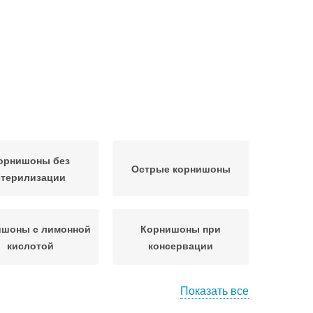
орнишоны без
Острые корнишоны
стерилизации
ишоны с лимонной
Корнишоны при
кислотой
консервации
Показать все
нишоны во время