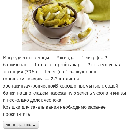
Ингредиенты:огурцы — 2 кгвода — 1 литр (на 2
банки)соль — 1 ст. л. с горкойсахар — 2 ст. л.уксусная
эссенция (70%) — 1 ч. л. (на 1 банку)перец
горошкомгвоздика — 2-3 шт.листья
хренакинзаукропчеснокВ хорошо промытые с содой
банки на дно кладем нарезанную зелень укропа и кинзы
и несколько долек чеснока.
Крышки для закатывания необходимо заранее
прокипятить
читать дальше →