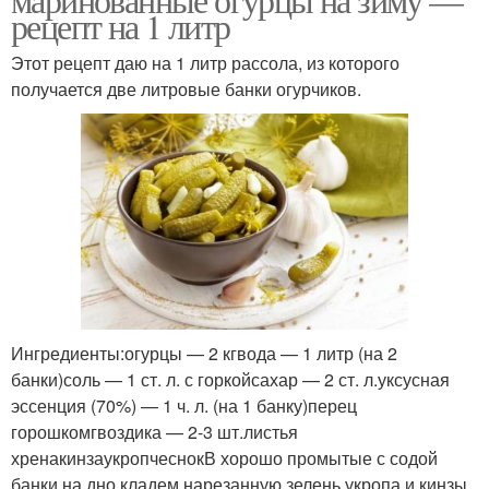
рецепт на 1 литр
Этот рецепт даю на 1 литр рассола, из которого
получается две литровые банки огурчиков.
Ингредиенты:огурцы — 2 кгвода — 1 литр (на 2
банки)соль — 1 ст. л. с горкойсахар — 2 ст. л.уксусная
эссенция (70%) — 1 ч. л. (на 1 банку)перец
горошкомгвоздика — 2-3 шт.листья
хренакинзаукропчеснокВ хорошо промытые с содой
банки на дно кладем нарезанную зелень укропа и кинзы