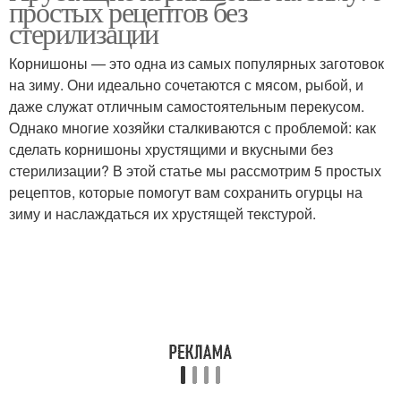
простых рецептов без
стерилизации
Корнишоны — это одна из самых популярных заготовок
Корнишоны с лимонной
на зиму. Они идеально сочетаются с мясом, рыбой, и
Корнишоны с медом
кислотой
даже служат отличным самостоятельным перекусом.
Однако многие хозяйки сталкиваются с проблемой: как
сделать корнишоны хрустящими и вкусными без
стерилизации? В этой статье мы рассмотрим 5 простых
Корнишоны при
Корнишоны в кетчупе
рецептов, которые помогут вам сохранить огурцы на
консервации
зиму и наслаждаться их хрустящей текстурой.
Корнишоны во время