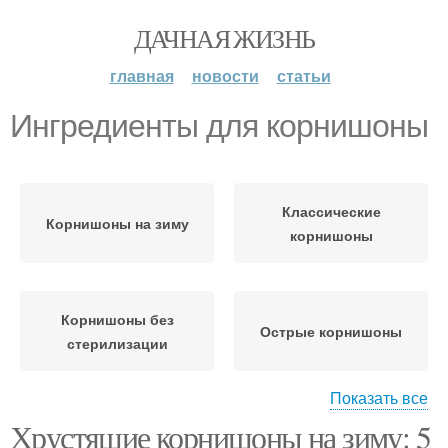
ДАЧНАЯ ЖИЗНЬ
главная
новости
статьи
Ингредиенты для корнишоны
Классические
Корнишоны на зиму
корнишоны
Корнишоны без
Острые корнишоны
стерилизации
Показать все
Хрустящие корнишоны на зиму: 5
Корнишоны с чесноком
Корнишоны с горчицей