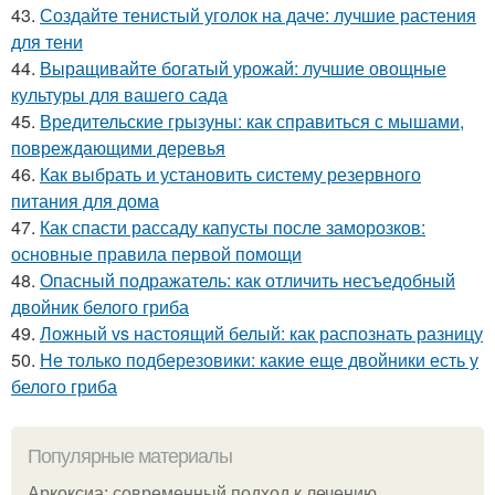
43.
Создайте тенистый уголок на даче: лучшие растения
для тени
44.
Выращивайте богатый урожай: лучшие овощные
культуры для вашего сада
45.
Вредительские грызуны: как справиться с мышами,
повреждающими деревья
46.
Как выбрать и установить систему резервного
питания для дома
47.
Как спасти рассаду капусты после заморозков:
основные правила первой помощи
48.
Опасный подражатель: как отличить несъедобный
двойник белого гриба
49.
Ложный vs настоящий белый: как распознать разницу
50.
Не только подберезовики: какие еще двойники есть у
белого гриба
Популярные материалы
Аркоксиа: современный подход к лечению