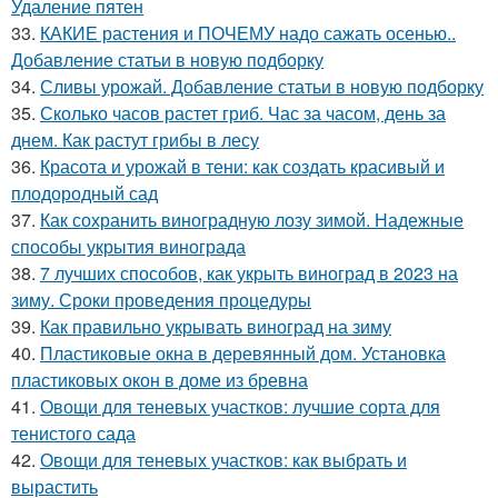
Удаление пятен
33.
КАКИЕ растения и ПОЧЕМУ надо сажать осенью..
Добавление статьи в новую подборку
34.
Сливы урожай. Добавление статьи в новую подборку
35.
Сколько часов растет гриб. Час за часом, день за
днем. Как растут грибы в лесу
36.
Красота и урожай в тени: как создать красивый и
плодородный сад
37.
Как сохранить виноградную лозу зимой. Надежные
способы укрытия винограда
38.
7 лучших способов, как укрыть виноград в 2023 на
зиму. Сроки проведения процедуры
39.
Как правильно укрывать виноград на зиму
40.
Пластиковые окна в деревянный дом. Установка
пластиковых окон в доме из бревна
41.
Овощи для теневых участков: лучшие сорта для
тенистого сада
42.
Овощи для теневых участков: как выбрать и
вырастить