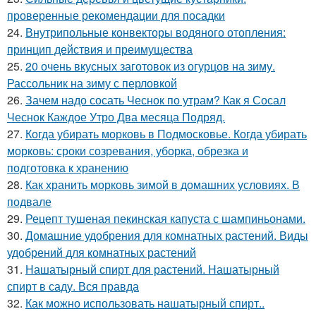
проверенные рекомендации для посадки
24.
Внутрипольные конвекторы водяного отопления:
принцип действия и преимущества
25.
20 очень вкусных заготовок из огурцов на зиму.
Рассольник на зиму с перловкой
26.
Зачем надо сосать Чеснок по утрам? Как я Сосал
Чеснок Каждое Утро Два месяца Подряд.
27.
Когда убирать морковь в Подмосковье. Когда убирать
морковь: сроки созревания, уборка, обрезка и
подготовка к хранению
28.
Как хранить морковь зимой в домашних условиях. В
подвале
29.
Рецепт тушеная пекинская капуста с шампиньонами.
30.
Домашние удобрения для комнатных растений. Виды
удобрений для комнатных растений
31.
Нашатырный спирт для растений. Нашатырный
спирт в саду. Вся правда
32.
Как можно использовать нашатырный спирт..