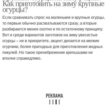
Как приготовить на зиму крупные
огурцы?
Если сравнивать спрос на маленькие и крупные огурцы,
то первые обычно расхватываются сразу, а вторые
Огурцов в огурцах
Малосольные огурцы
разбираются менее охотно и по остаточному принципу.
Вот и среди вариантов заготовок на зиму увесистые
огурцы – не в приоритете, акцент делается на мелкие
огурчики, более пригодные для приготовления модных
Огурцы в пакете
Салатные огурцы
пикулей. Но такое пренебрежение крепышами не
вполне справедливо.
Салат с огурцами