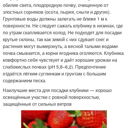
обилие света, плодородную почву, очищенную от
злостных сорняков (осота, пырея, сныти и других).
Грунтовые воды должны залегать не ближе 1 м к
поверхности. Не следует сажать клубнику в низинах, где
по утрам скапливается холод. Не подходят для посадки
крутые склоны, так как зимой с них сдувает снег и
растения могут вымерзнуть, а весной талыми водами
почва смывается, а корни ягодника оголяются. Клубника
комфортно себя чувствует и даёт хорошие урожаи на
слабокислых почвах (pH 5,8–6,2). Предпочтение
отдаётся лёгким суглинкам и грунтам с большим
содержанием песка.
Наилучшие места для посадки клубники — хорошо
освещённые участки с ровной поверхностью,
защищённые от сильных ветров