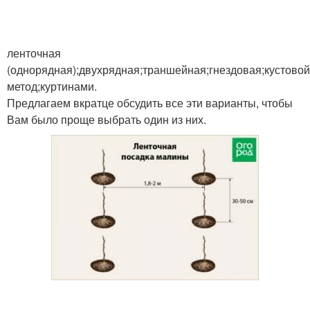
Расстояние между
ленточная
Правильное расстояние
луковицами
(однорядная);двухрядная;траншейная;гнездовая;кустовой
метод;куртинами.
Предлагаем вкратце обсудить все эти варианты, чтобы
Вам было проще выбрать один из них.
Близкое расстояние
Подход к расстоянию
Расстояния для
Расстояния между
высаживания
луковицами