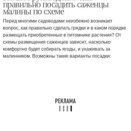
правильно посадить саженцы
растениями
рядами
малины по схеме
Перед многими садоводами неизбежно возникает
Рекомендации по
Расстояние на
вопрос, как правильно сделать грядки и в каком порядке
расстоянию
освещенность
размещать приобретенные в питомнике растения? От
схемы размещения саженцев зависит, насколько
комфортно будет собирать ягоды, и ухаживать за
малинником. Возможны такие варианты посадки:
Оптимальные времена
Оптимальное время
Расстояние при
Расстояние для посадки
высаживании
Минимальное
Меньшие расстояния
расстояние