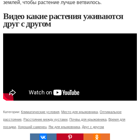
землей, чтобы растение лучше ветвилось.
Видео какие растения уживаются
друг с другом
Категории:
Климатические условия
,
Место для крыжовника
,
Оптимальное
расстояние
,
Расстояние между кустами
,
Почвы для крыжовника
,
Время для
посадки
,
Хороший саженец
,
Ям для крыжовника
,
Друг с другом