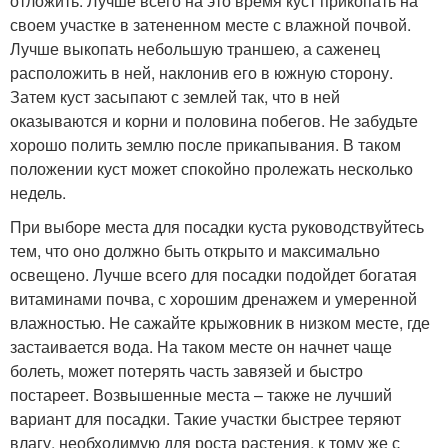
отложить. Лучше всего на это время куст прикопать на
своем участке в затененном месте с влажной почвой.
Лучше выкопать небольшую траншею, а саженец
расположить в ней, наклонив его в южную сторону.
Затем куст засыпают с землей так, что в ней
оказываются и корни и половина побегов. Не забудьте
хорошо полить землю после прикапывания. В таком
положении куст может спокойно пролежать несколько
недель.
При выборе места для посадки куста руководствуйтесь
тем, что оно должно быть открыто и максимально
освещено. Лучше всего для посадки подойдет богатая
витаминами почва, с хорошим дренажем и умеренной
влажностью. Не сажайте крыжовник в низком месте, где
застаивается вода. На таком месте он начнет чаще
болеть, может потерять часть завязей и быстро
постареет. Возвышенные места – также не лучший
вариант для посадки. Такие участки быстрее теряют
влагу, необходимую для роста растения, к тому же с