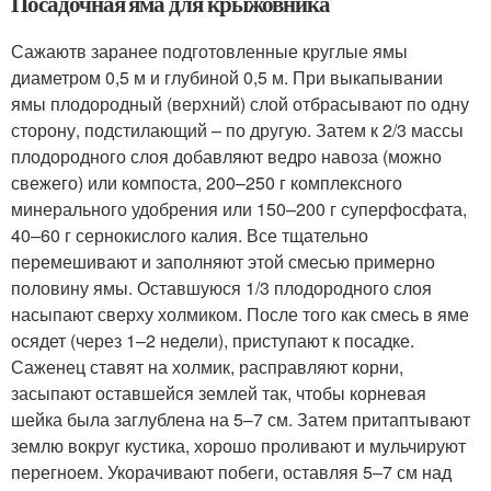
Посадочная яма для крыжовника
Сажаютв заранее подготовленные круглые ямы
диаметром 0,5 м и глубиной 0,5 м. При выкапывании
ямы плодородный (верхний) слой отбрасывают по одну
сторону, подстилающий – по другую. Затем к 2/3 массы
плодородного слоя добавляют ведро навоза (можно
свежего) или компоста, 200–250 г комплексного
минерального удобрения или 150–200 г суперфосфата,
40–60 г сернокислого калия. Все тщательно
перемешивают и заполняют этой смесью примерно
половину ямы. Оставшуюся 1/3 плодородного слоя
насыпают сверху холмиком. После того как смесь в яме
осядет (через 1–2 недели), приступают к посадке.
Саженец ставят на холмик, расправляют корни,
засыпают оставшейся землей так, чтобы корневая
шейка была заглублена на 5–7 см. Затем притаптывают
землю вокруг кустика, хорошо проливают и мульчируют
перегноем. Укорачивают побеги, оставляя 5–7 см над