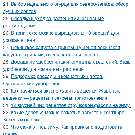
24.
Выбор идеального огурца для северо-запада: обзор
лучших сортов
25.
Посадка и уход за растениями: основные
рекомендации
26.
В тени тоже можно выращивать: 10 овощей для
урожая в тени
27.
Пекинская капуста с грибам. Тушеная пекинская
капуста с грибами, очень нежная и сочная
28.
Домашние удобрения для комнатных растений. Виды
удобрений для комнатных растений
29.
Подкормка рассады и комнатных цветов.
Органические удобрения
30.
Как научиться вкусно жарить вешенки. Жареные
вешенки — рецепты и секреты приготовления
31.
12 вкуснейших рецептов стручковой фасоли на зиму.
32.
Какие деревья можно сажать в августе и сентябре.
Зелень и овощи
33.
Что сажают под зиму. Как правильно подготовить
грядки