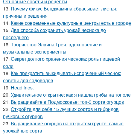
Основные советы и рецепты
13.
Почему фикус Бенджамина сбрасывает листья:
причины и решения
14.
Какие современные культурные центры есть в городе
15.
Два способа сохранить урожай чеснока до
последнего
16.
Творчество Элвина Грея: вдохновение и
музыкальные эксперименты
17.
Секрет долгого хранения чеснока: роль пищевой
соли
18.
Как прекратить выкидывать испорченный чеснок:
советы для садоводов
19.
Headlines:
20.
Удивительное открытие: как я нашла грибы на тополе
21.
Выращивайте в Подмосковье: топ-3 сорта огурцов
22.
Откройте для себя 15 лучших сортов и гибридов
пучковых огурцов
23.
Выращивание огурцов на открытом грунте: самые
урожайные сорта