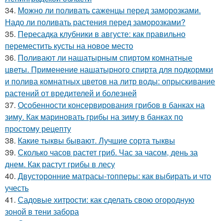
34.
Можно ли поливать саженцы перед заморозками.
Надо ли поливать растения перед заморозками?
35.
Пересадка клубники в августе: как правильно
переместить кусты на новое место
36.
Поливают ли нашатырным спиртом комнатные
цветы. Применение нашатырного спирта для подкормки
и полива комнатных цветов на литр воды: опрыскивание
растений от вредителей и болезней
37.
Особенности консервирования грибов в банках на
зиму. Как мариновать грибы на зиму в банках по
простому рецепту
38.
Какие тыквы бывают. Лучшие сорта тыквы
39.
Сколько часов растет гриб. Час за часом, день за
днем. Как растут грибы в лесу
40.
Двусторонние матрасы-топперы: как выбирать и что
учесть
41.
Садовые хитрости: как сделать свою огородную
зоной в тени забора