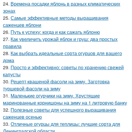
24.
Времена посадки яблонь в разных климатических
зонах
25.
Самые эффективные методы выращивания
саженцев яблони
26.
Путь к успеху: когда и как сажать яблоню
27.
Как увеличить урожай яблок и груш: два простых
правила
28.
Как выбрать идеальные сорта огурцов для вашего
дома
29.
Просто и эффективно: советы по хранению свежей
капусты
30.
Рецепт квашеной фасоли на зиму. Заготовка
туршевой фасоли на зиму
31.
Маленькие огурчики на зиму. Хрустящие
маринованные корнишоны на зиму на 1 литровую банку
32.
Полезные советы для успешного выращивания
саженцев осенью
33.
Отличные огурцы для теплицы: лучшие сорта для
Ленинградской области