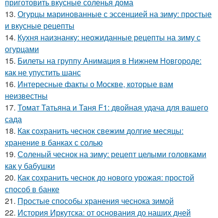
приготовить вкусные соленья дома
13.
Огурцы маринованные с эссенцией на зиму: простые
и вкусные рецепты
14.
Кухня наизнанку: неожиданные рецепты на зиму с
огурцами
15.
Билеты на группу Анимация в Нижнем Новгороде:
как не упустить шанс
16.
Интересные факты о Москве, которые вам
неизвестны
17.
Томат Татьяна и Таня F1: двойная удача для вашего
сада
18.
Как сохранить чеснок свежим долгие месяцы:
хранение в банках с солью
19.
Соленый чеснок на зиму: рецепт целыми головками
как у бабушки
20.
Как сохранить чеснок до нового урожая: простой
способ в банке
21.
Простые способы хранения чеснока зимой
22.
История Иркутска: от основания до наших дней