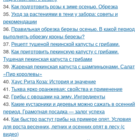
34.
Как подготовить розы к зиме осенью. Обрезка
35.
Уход за растениями в тени у забора: советы и
рекомендации
36.
Правильная обрезка березы осенью. В какой период
выполнять обрезку кроны березы?
37.
Рецепт тушеной пекинской капусты с грибами.
38.
Как приготовить пекинскую капусту с грибами.
Тушеная пекинская капуста с грибами
39.
Жареная пекинская капуста с шампиньонами. Салат
«Пир королевы»
40.
Хаус Рита Коза: История и значение
41.
Тыква ярко оранжевая: свойства и применение
42.
Грибы с овощами на зиму. Ингредиенты
43.
Какие кустарники и деревья можно сажать в осенний
период. Грамотная посадка — залог успеха
44.
Как быстро растут грибы на примере опят. Условия
для роста весенних, летних и осенних опят в лесу (с
видео)