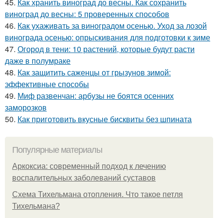
45.
Как хранить виноград до весны. Как сохранить
виноград до весны: 5 проверенных способов
46.
Как ухаживать за виноградом осенью. Уход за лозой
винограда осенью: опрыскивания для подготовки к зиме
47.
Огород в тени: 10 растений, которые будут расти
даже в полумраке
48.
Как защитить саженцы от грызунов зимой:
эффективные способы
49.
Миф развенчан: арбузы не боятся осенних
заморозков
50.
Как приготовить вкусные бисквиты без шпината
Популярные материалы
Аркоксиа: современный подход к лечению
воспалительных заболеваний суставов
Схема Тихельмана отопления. Что такое петля
Тихельмана?