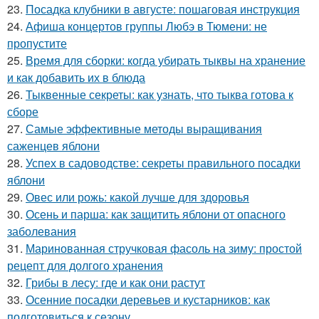
23.
Посадка клубники в августе: пошаговая инструкция
24.
Афиша концертов группы Любэ в Тюмени: не
пропустите
25.
Время для сборки: когда убирать тыквы на хранение
и как добавить их в блюда
26.
Тыквенные секреты: как узнать, что тыква готова к
сборе
27.
Самые эффективные методы выращивания
саженцев яблони
28.
Успех в садоводстве: секреты правильного посадки
яблони
29.
Овес или рожь: какой лучше для здоровья
30.
Осень и парша: как защитить яблони от опасного
заболевания
31.
Маринованная стручковая фасоль на зиму: простой
рецепт для долгого хранения
32.
Грибы в лесу: где и как они растут
33.
Осенние посадки деревьев и кустарников: как
подготовиться к сезону