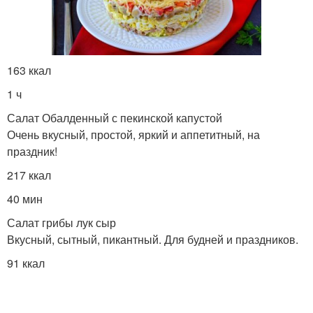
Капусты к температуре
Капусты к поливу
163 ккал
1 ч
Салат Обалденный с пекинской капустой
Очень вкусный, простой, яркий и аппетитный, на
Капусты к свету
Капусты к почве
праздник!
217 ккал
40 мин
Белокочанная
Кочанная капуста
красавица
Салат грибы лук сыр
Вкусный, сытный, пикантный. Для будней и праздников.
91 ккал
Капуста с орехами
Японская капуста