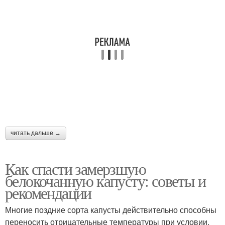
Капуста в открытом
Место под капусту
грунте
Капусты на зиму
Капуста для прикорма
читать дальше →
Капуста перед
Капусты в россии
заморозкой
Как спасти замерзшую
белокочанную капусту: советы и
рекомендации
Тушеная капуста
Капуста без мяса
Многие поздние сорта капусты действительно способны
переносить отрицательные температуры при условии,