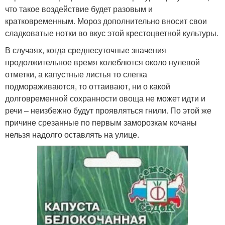
что такое воздействие будет разовым и
кратковременным. Мороз дополнительно вносит свои
Фиолетовая капуста
Краснокочанная капуста
сладковатые нотки во вкус этой крестоцветной культуры.
В случаях, когда среднесуточные значения
продолжительное время колеблются около нулевой
отметки, а капустные листья то слегка
Капуста для похудения
Капуста в банке
подмораживаются, то оттаивают, ни о какой
долговременной сохранности овоща не может идти и
речи – неизбежно будут проявляться гнили. По этой же
причине срезанные по первым заморозкам кочаны
нельзя надолго оставлять на улице.
Среднеспелая капуста
Эксперимент с капустой
Капуста на грядках
Свежая капуста