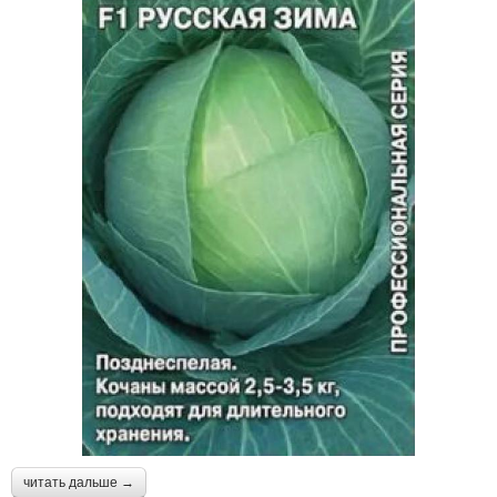
Кислая капуста
Брюссельская капуста
Капусты с фото
Капуста в россии
Капусты на руси
Капуста в россию
Температура для
Риска для капусты
капусты
читать дальше →