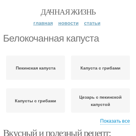
ДАЧНАЯ ЖИЗНЬ
главная
новости
статьи
Белокочанная капуста
Пекинская капуста
Капуста с грибами
Цезарь с пекинской
Капусты с грибами
капустой
Показать все
Вкусный и полезный рецепт:
Салат с пекинской
Капуста для