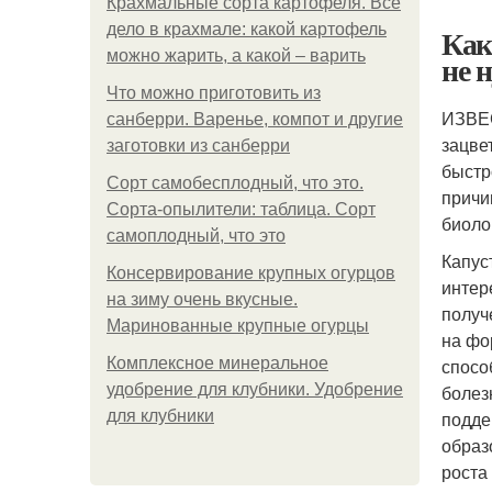
Крахмальные сорта картофеля. Все
дело в крахмале: какой картофель
Как
можно жарить, а какой – варить
не 
Что можно приготовить из
ИЗВЕС
санберри. Варенье, компот и другие
зацве
заготовки из санберри
быстр
Сорт самобесплодный, что это.
причи
Сорта-опылители: таблица. Сорт
биоло
самоплодный, что это
Капус
Консервирование крупных огурцов
интер
на зиму очень вкусные.
получ
Маринованные крупные огурцы
на фо
Комплексное минеральное
спосо
удобрение для клубники. Удобрение
болез
для клубники
подде
образ
роста 