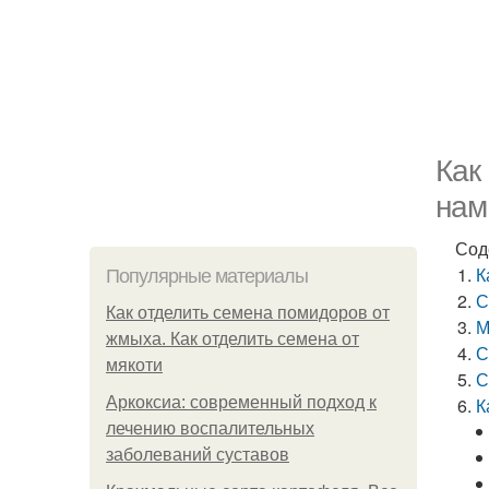
Как
нам
Сод
К
Популярные материалы
С
Как отделить семена помидоров от
М
жмыха. Как отделить семена от
С
мякоти
С
Аркоксиа: современный подход к
К
лечению воспалительных
заболеваний суставов