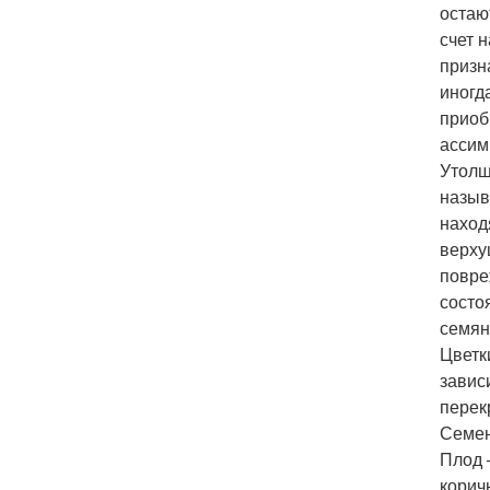
остаю
счет 
призн
иногд
приоб
ассим
Утолщ
назыв
наход
верху
повре
состо
семян
Цветк
завис
перек
Семен
Плод 
корич