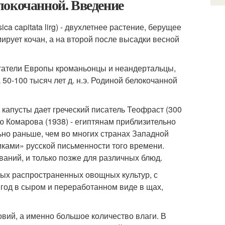
локочанной. Введение
ca capitata lirg) - двухлетнее растение, берущее
мирует кочан, а на второй после высадки весной
итатели Европы кроманьонцы и неандертальцы,
50-100 тысяч лет д. н.э. Родиной белокочанной
апусты дает греческий писатель Теофраст (300
нию Комарова (1938) - египтянам приблизительно
льно раньше, чем во многих странах Западной
ками» русской письменности того времени.
ваний, и только позже для различных блюд.
мых распространенных овощных культур, с
год в сыром и переработанном виде в щах,
вий, а именно большое количество влаги. В