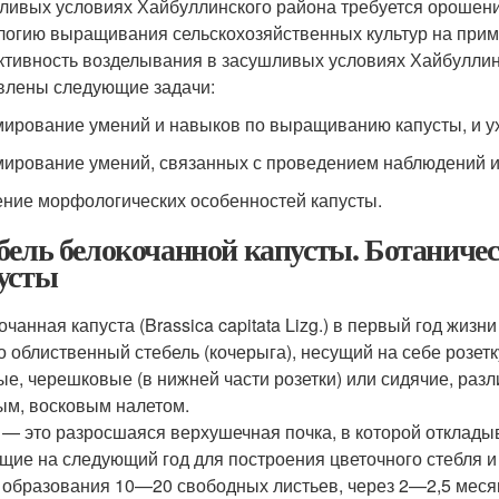
ливых условиях Хайбуллинского района требуется орошени
логию выращивания сельскохозяйственных культур на прим
тивность возделывания в засушливых условиях Хайбуллинс
влены следующие задачи:
мирование умений и навыков по выращиванию капусты, и ух
мирование умений, связанных с проведением наблюдений и
чение морфологических особенностей капусты.
бель белокочанной капусты. Ботаничес
усты
очанная капуста (Brassica capitata Lizg.) в первый год жиз
о облиственный стебель (кочерыга), несущий на себе розет
ые, черешковые (в нижней части розетки) или сидячие, раз
ым, восковым налетом.
 — это разросшаяся верхушечная почка, в которой отклады
щие на следующий год для построения цветочного стебля и
 образования 10—20 свободных листьев, через 2—2,5 меся