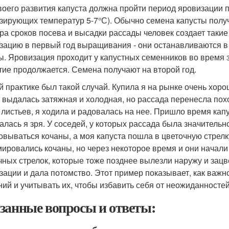
воего развития капуста должна пройти период яровизации п
зирующих температур 5-7°С). Обычно семена капусты получа
ра сроков посева и высадки рассады человек создает такие
зацию в первый год выращивания - они останавливаются в
ы. Яровизация проходит у капустных семенников во время 
тие продолжается. Семена получают на второй год.
й практике был такой случай. Купила я на рынке очень хоро
 выдалась затяжная и холодная, но рассада перенесла пох
7 листьев, я ходила и радовалась на нее. Пришло время капу
алась я зря. У соседей, у которых рассада была значитель
овываться кочаны, а моя капуста пошла в цветочную стрелк
ировались кочаны, но через некоторое время и они начали
чных стрелок, которые тоже позднее вылезли наружу и зацв
зации и дала потомство. Этот пример показывает, как важ
ний и учитывать их, чтобы избавить себя от неожиданносте
занные вопросы и ответы: