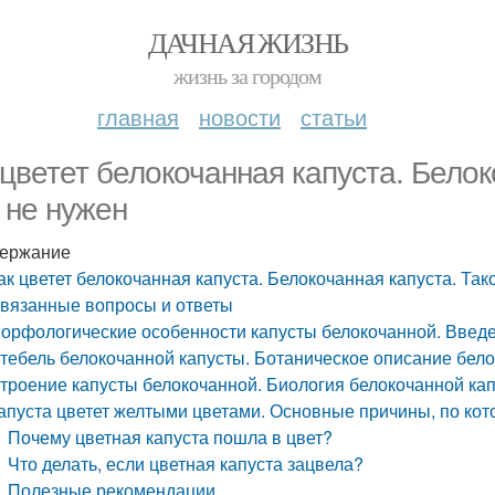
ДАЧНАЯ ЖИЗНЬ
жизнь за городом
главная
новости
статьи
 цветет белокочанная капуста. Белок
 не нужен
ержание
ак цветет белокочанная капуста. Белокочанная капуста. Так
вязанные вопросы и ответы
орфологические особенности капусты белокочанной. Введ
тебель белокочанной капусты. Ботаническое описание бел
троение капусты белокочанной. Биология белокочанной ка
апуста цветет желтыми цветами. Основные причины, по кот
Почему цветная капуста пошла в цвет?
Что делать, если цветная капуста зацвела?
Полезные рекомендации