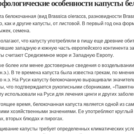
фологические особенности капусты бе
а белокочанная (вид Brassica oleraccs, разновидности Brassi
о, как и другие капусты, от листовой. В первый год она фор
ыжек, семена.
олагают, что капусту употребляли в пищу еще древние об
явшие западную и южную часть европейского континента за 
ты считают Средиземное море и Западную Европу.
е более или менее достоверные сведения о возделывании к
. н.э.). В те времена капуста была известна грекам, по мне
 до н.э. На Руси капусту белокочанную выращивали значите
ы, что подтверждается рукописными сборниками, «Памятни
ту использовали на Руси для лечения цинги и других заболе
тоящее время, белокочанная капуста является одной из са
ими хозяйственными значениями. Ее употребляют круглый 
х, вторых блюдах и пирогах.
ивание капусты требует определенных климатических усло