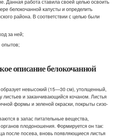
е. Данная работа ставила своей целью освоить
ере белокочанной капусты и определить
кого района. В соответствии с целью были
од за ней;
 опытов;
кое описание белокочанной
ни образует невысокий (15—30 см), утолщенный,
ку листьев и заканчивающийся кочаном. Листья
личной формы и зеленой окраски, покрыты сизо-
ваются в запас питательные вещества,
 органов плодоношения. Формируется он так:
ца после посева, вновь появляющиеся листья