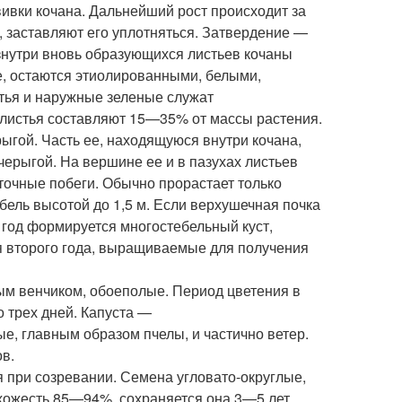
вивки кочана. Дальнейший рост происходит за
н, заставляют его уплотняться. Затвердение —
изнутри вновь образующихся листьев кочаны
е, остаются этиолированными, белыми,
тья и наружные зеленые служат
листья составляют 15—35% от массы растения.
ыгой. Часть ее, находящуюся внутри кочана,
ерыгой. На вершине ее и в пазухах листьев
точные побеги. Обычно прорастает только
ель высотой до 1,5 м. Если верхушечная почка
 год формируется многостебельный куст,
я второго года, выращиваемые для получения
тым венчиком, обоеполые. Период цветения в
о трех дней. Капуста —
, главным образом пчелы, и частично ветер.
в.
при созревании. Семена угловато-округлые,
схожесть 85—94%, сохраняется она 3—5 лет.