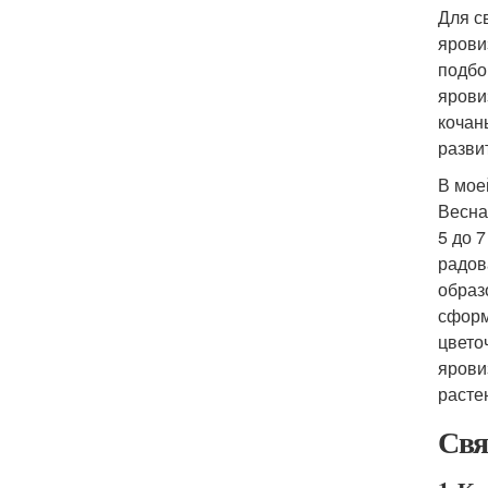
Для с
ярови
подбо
ярови
кочан
разви
В мое
Весна
5 до 
радов
образ
сформ
цвето
ярови
расте
Свя