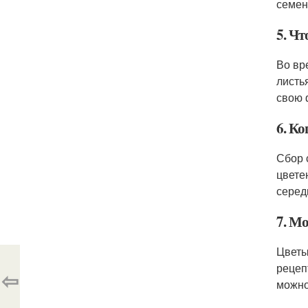
семен
5. Чт
Во вр
листь
свою 
6. Ко
Сбор 
цвете
серед
7. М
Цветы
рецеп
⇦
можно