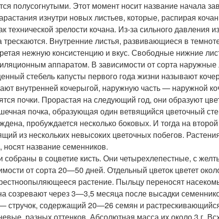
тся полусогнутыми. Этот момент носит название начала за
нарастания изнутри новых листьев, которые, распирая коча
ак технической зрелости кочана. Из-за сильного давления 
а трескаются. Внутренние листья, развивающиеся в темнот
ретая нежную консистенцию и вкус. Свободные нижние лис
иляционным аппаратом. В зависимости от сорта наружные 
енный стебель капусты первого года жизни называют кочер
ают внутренней кочерыгой, наружную часть — наружной коч
ятся почки. Прорастая на следующий год, они образуют цве
шечная почка, образующая один ветвящийся цветочный стеб
ждена, пробуждается несколько боковых. И тогда на второй
ящий из нескольких невысоких цветочных побегов. Растени
, носят название семенников.
и собраны в соцветие кисть. Они четырехлепестные, с жел
имости от сорта 20—50 дней. Отдельный цветок цветет окол
рестноопыляющееся растение. Пыльцу переносят насекомые
а созревают через 3—3,5 месяца после высадки семеннико
— стручок, содержащий 20—26 семян и растрескивающийся 
невые, разных оттенков. Абсолютная масса их около 3 г. В