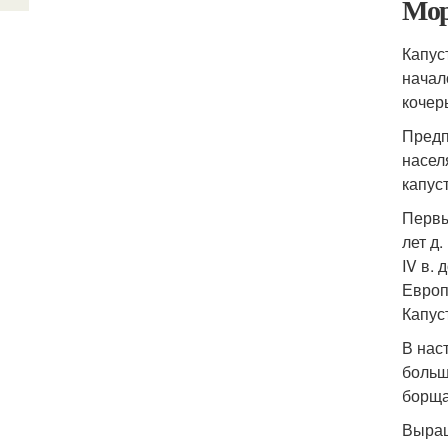
Мор
Капуст
начал
кочер
Предп
насел
капус
Первы
лет д
IV в.
Европ
Капус
В нас
больш
борща
Выращ