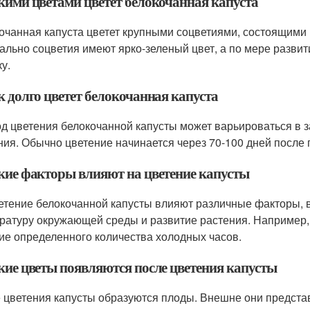
акими цветами цветет белокочанная капуста
очанная капуста цветет крупными соцветиями, состоящими 
ально соцветия имеют ярко-зеленый цвет, а по мере разви
у.
к долго цветет белокочанная капуста
д цветения белокочанной капусты может варьироваться в з
ния. Обычно цветение начинается через 70-100 дней после 
акие факторы влияют на цветение капусты
етение белокочанной капусты влияют различные факторы, в
ратуру окружающей среды и развитие растения. Например
ие определенного количества холодных часов.
акие цветы появляются после цветения капусты
 цветения капусты образуются плоды. Внешне они предста