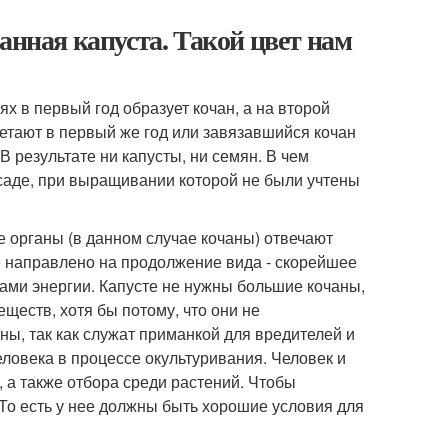
анная капуста. Такой цвет нам
 в первый год образует кочан, а на второй
цветают в первый же год или завязавшийся кочан
В результате ни капусты, ни семян. В чем
саде, при выращивании которой не были учтены
е органы (в данном случае кочаны) отвечают
се направлено на продолжение вида - скорейшее
тами энергии. Капусте не нужны большие кочаны,
ществ, хотя бы потому, что они не
ы, так как служат приманкой для вредителей и
ловека в процессе окультуривания. Человек и
 а также отбора среди растений. Чтобы
 То есть у нее должны быть хорошие условия для