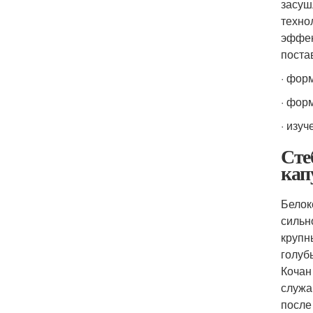
засуш
техно
эффек
поста
· фор
· фор
· изу
Сте
кап
Белок
сильн
крупн
голуб
Кочан
служа
после