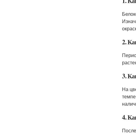
1. К
Белок
Изнач
окраск
2. Ка
Перио
расте
3. К
На цв
темпе
налич
4. К
После