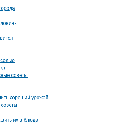
города
словиях
авится
 солью
од
зные советы
учить хороший урожай
 советы
авить их в блюда