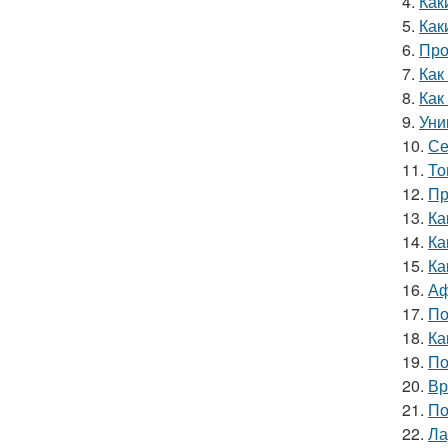
4.
Как
5.
Как
6.
Про
7.
Как
8.
Как
9.
Уни
10.
Се
11.
То
12.
Пр
13.
Ка
14.
Ка
15.
Ка
16.
Аф
17.
По
18.
Ка
19.
По
20.
Вр
21.
По
22.
Ла