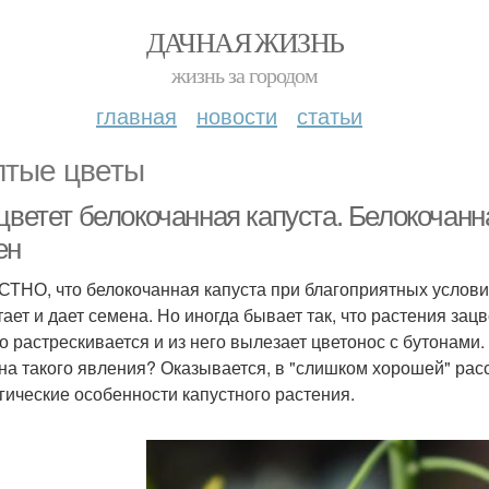
ДАЧНАЯ ЖИЗНЬ
жизнь за городом
главная
новости
статьи
тые цветы
цветет белокочанная капуста. Белокочанна
ен
ТНО, что белокочанная капуста при благоприятных условиях
тает и дает семена. Но иногда бывает так, что растения за
о растрескивается и из него вылезает цветонос с бутонами. 
на такого явления? Оказывается, в "слишком хорошей" рас
гические особенности капустного растения.