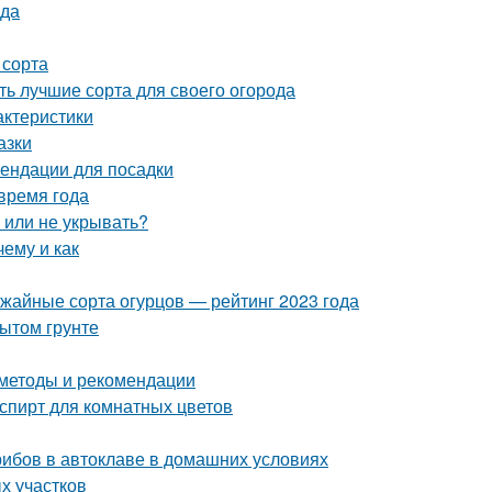
ода
 сорта
ь лучшие сорта для своего огорода
актеристики
азки
ендации для посадки
время года
ь или не укрывать?
ему и как
ожайные сорта огурцов — рейтинг 2023 года
ытом грунте
 методы и рекомендации
пирт для комнатных цветов
грибов в автоклаве в домашних условиях
х участков