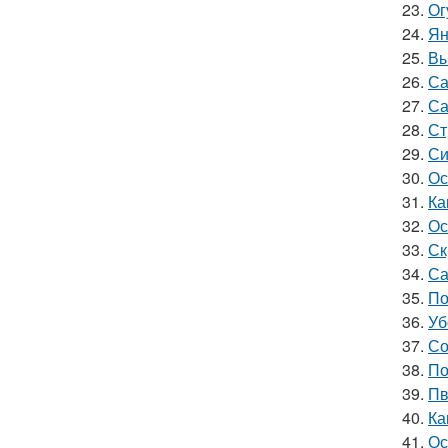
23.
Ог
24.
Ян
25.
Вы
26.
Са
27.
Са
28.
Ст
29.
Си
30.
Ос
31.
Ка
32.
Ос
33.
Ск
34.
Са
35.
По
36.
Уб
37.
Со
38.
По
39.
Пв
40.
Ка
41.
Ос