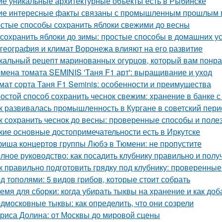
ие уникальные архитектурные объекты есть в Рыбинске
ие интересные факты связаны с промышленным прошлым 
стые способы сохранить яблоки свежими до весны
 сохранить яблоки до зимы: простые способы в домашних у
 география и климат Воронежа влияют на его развитие
кальный рецепт маринованных огурцов, который вам понр
мена томата SEMINIS 'Таня F1 арт': выращивание и уход
мат сорта Таня F1 Seminis: особенности и преимущества
остой способ сохранить чеснок свежим: хранение в банке с
к развивалась промышленность в Кургане в советский пери
к сохранить чеснок до весны: проверенные способы и поле
кие основные достопримечательности есть в Иркутске
иша концертов группы Любэ в Тюмени: не пропустите
лное руководство: как посадить клубнику правильно и пол
к правильно подготовить грядку под клубнику: проверенные
д тополями: 5 видов грибов, которые стоит собрать
емя для сборки: когда убирать тыквы на хранение и как доб
дмосковные тыквы: как определить, что они созрели
риса Долина: от Москвы до мировой сцены