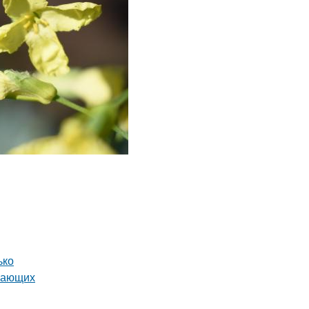
ько
инающих