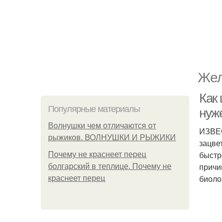
Жел
Как 
Популярные материалы
нуж
Волнушки чем отличаются от
ИЗВЕС
рыжиков. ВОЛНУШКИ И РЫЖИКИ
зацве
быстр
Почему не краснеет перец
причи
болгарский в теплице. Почему не
биоло
краснеет перец