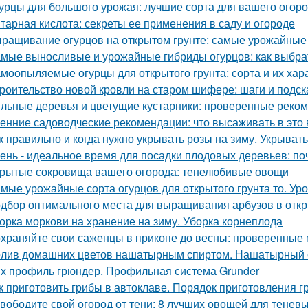
урцы для большого урожая: лучшие сорта для вашего огор
тарная кислота: секреты ее применения в саду и огороде
ращивание огурцов на открытом грунте: самые урожайные
мые выносливые и урожайные гибриды огурцов: как выбрат
моопыляемые огурцы для открытого грунта: сорта и их хар
роительство новой кровли на старом шифере: шаги и подск
льные деревья и цветущие кустарники: проверенные реком
енние садоводческие рекомендации: что высаживать в это 
к правильно и когда нужно укрывать розы на зиму. Укрыват
ень - идеальное время для посадки плодовых деревьев: поч
рытые сокровища вашего огорода: тенелюбивые овощи
мые урожайные сорта огурцов для открытого грунта то. Ур
дбор оптимального места для выращивания арбузов в откр
орка моркови на хранение на зиму. Уборка корнеплода
храняйте свои саженцы в прикопе до весны: проверенные
лив домашних цветов нашатырным спиртом. Нашатырный с
х профиль грюндер. Профильная система Grunder
к приготовить грибы в автоклаве. Порядок приготовления 
вободите свой огород от тени: 8 лучших овощей для теневы