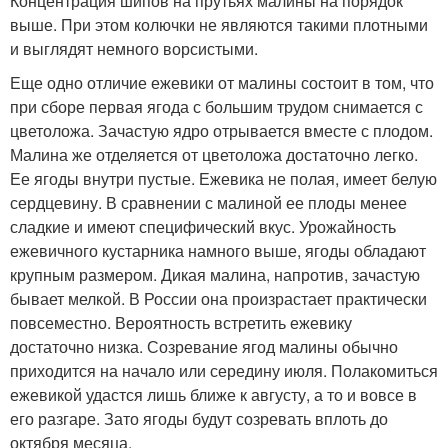
Концентрация шипов на прутьях малины на порядок
выше. При этом колючки не являются такими плотными
и выглядят немного ворсистыми.
Еще одно отличие ежевики от малины состоит в том, что
при сборе первая ягода с большим трудом снимается с
цветоложа. Зачастую ядро отрывается вместе с плодом.
Малина же отделяется от цветоложа достаточно легко.
Ее ягоды внутри пустые. Ежевика не полая, имеет белую
сердцевину. В сравнении с малиной ее плоды менее
сладкие и имеют специфический вкус. Урожайность
ежевичного кустарника намного выше, ягоды обладают
крупным размером. Дикая малина, напротив, зачастую
бывает мелкой. В России она произрастает практически
повсеместно. Вероятность встретить ежевику
достаточно низка. Созревание ягод малины обычно
приходится на начало или середину июля. Полакомиться
ежевикой удастся лишь ближе к августу, а то и вовсе в
его разгаре. Зато ягоды будут созревать вплоть до
октября месяца.