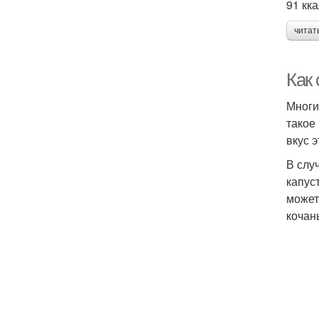
91 кк
читат
Как
Многи
такое
вкус 
В слу
капус
может
кочан