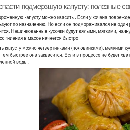
 спасти подмерзшую капусту: полезные с
роженную капусту можно квасить . Если у кочана поврежде
ьзуют по назначению. Но если он подмораживался не один р
ится. Нашинкованные кусочки будут вялыми, мягкими, начну
сс гниения в массе начнется быстро.
ть капусту можно четвертинками (половинками), мелкими к
 тем быстрее она заквасится. Если в процессе не будет хват
ленной воды.