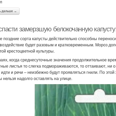
ал
ь дальше →
 спасти замерзшую белокочанную капусту
е поздние сорта капусты действительно способны переноси
 воздействие будет разовым и кратковременным. Мороз доп
этой крестоцветной культуры.
чаях, когда среднесуточные значения продолжительное врем
тные листья то слегка подмораживаются, то оттаивают, ни 
 идти и речи – неизбежно будут проявляться гнили. По это
ы нельзя надолго оставлять на улице.