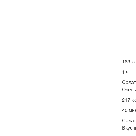
163 к
1 ч
Салат
Очень
217 к
40 ми
Салат
Вкусн