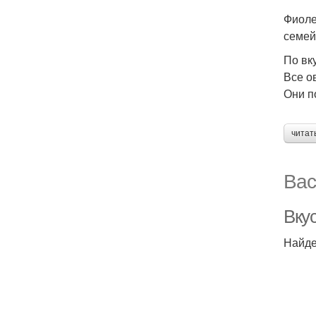
Фиоле
семей
По вк
Все о
Они п
читат
Вас
Вку
Найде