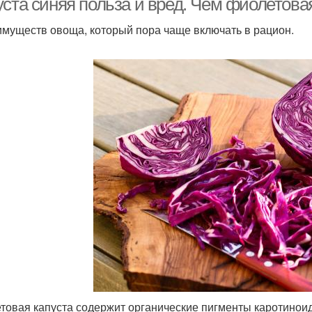
уста синяя польза и вред. Чем фиолетова
имуществ овоща, который пора чаще включать в рацион.
товая капуста содержит органические пигменты каротиноид