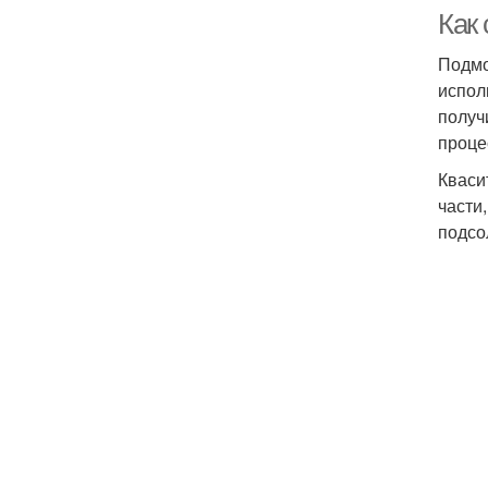
Как
Подмо
испол
получ
проце
Кваси
части,
подсо