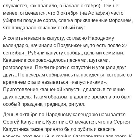
случаются, как правило, в начале октября). Тем не
менее, отмечается, что 3 октября (на Астафия) часто
убирали поздние сорта, слегка прихваченные морозцем,
что придавало кочанам особый вкус.
А солить и квасить капусту, согласно Народному
календарю, начинали с Воздвиженья, то есть после 27
сентября . Рубили капусту сообща, целыми семьями.
Квашение сопровождалось песнями, шутками,
разговорами. Пекли пироги с капустой и угощали друг
друга. По вечерам собирались на посиделки, которые со
временем стали называться «капустниками».
Приготовление квашеной капусты длилось в течение
двух недель. Таким образом, в давние времена это был
особый праздник, традиция, ритуал.
День 8 октября по Народному календарю называется
Сергей Капустник, Курятник. Отмечается, что на Сергея
Капустника также принято было рубить и квасить
капусту, этот день был крайне благоприятен для этого. К