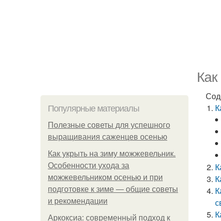
Как
Сод
К
Популярные материалы
Полезные советы для успешного
выращивания саженцев осенью
Как укрыть на зиму можжевельник.
Особенности ухода за
К
можжевельником осенью и при
К
подготовке к зиме — общие советы
К
и рекомендации
с
К
Аркоксиа: современный подход к