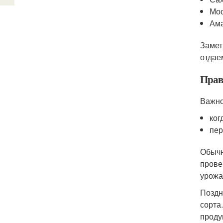
Мос
Ама
Замет
отдае
Прав
Важно
ког
пер
Обычн
прове
урожа
Поздн
сорта
проду