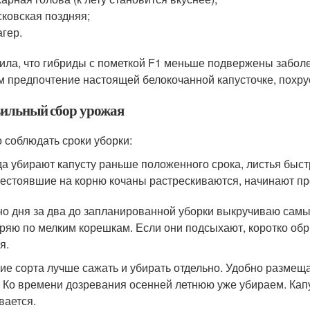
ковская поздняя;
гер.
ила, что гибриды с пометкой F1 меньше подвержены заболе
м предпочтение настоящей белокочанной капусточке, похру
ильный сбор урожая
 соблюдать сроки уборки:
да убирают капусту раньше положенного срока, листья быс
естоявшие на корню кочаны растрескиваются, начинают пр
о дня за два до запланированной уборки выкручиваю самый
ряю по мелким корешкам. Если они подсыхают, коротко об
я.
ие сорта лучше сажать и убирать отдельно. Удобно размеща
. Ко времени дозревания осенней летнюю уже убираем. Кап
вается.