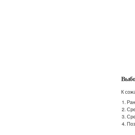
Выбо
К сож
Ран
Сре
Сре
Поз