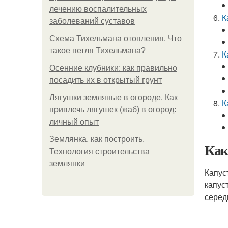
лечению воспалительных
К
заболеваний суставов
Схема Тихельмана отопления. Что
такое петля Тихельмана?
К
Осенние клубники: как правильно
посадить их в открытый грунт
Лягушки земляные в огороде. Как
К
привлечь лягушек (жаб) в огород:
личный опыт
Землянка, как построить.
Как
Технология строительства
землянки
Капус
капус
серед