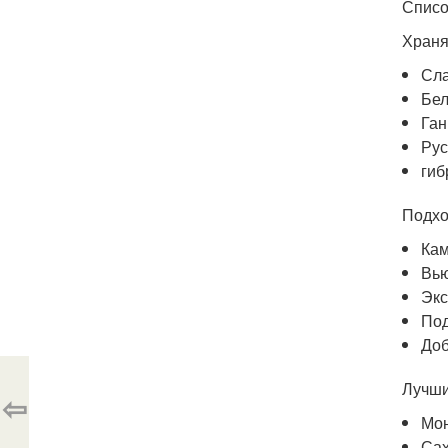
Списо
Храня
Сла
Бел
Ган
Рус
гиб
Подхо
Кам
Вью
Экс
Под
Доб
Лучши
⇦
Мон
Сах