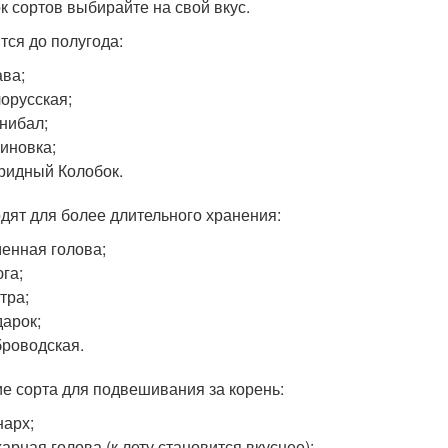
к сортов выбирайте на свой вкус.
тся до полугода:
ва;
орусская;
нибал;
иновка;
ридный Колобок.
дят для более длительного хранения:
енная голова;
га;
тра;
арок;
роводская.
е сорта для подвешивания за корень:
арх;
арная голова (к лету становится вкуснее);