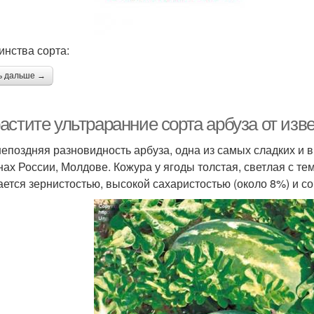
инства сорта:
ь дальше →
астите ультраранние сорта арбуза от изв
епоздняя разновидность арбуза, одна из самых сладких и 
нах России, Молдове. Кожура у ягоды толстая, светлая с т
ается зернистостью, высокой сахаристостью (около 8%) и с