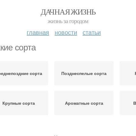
ДАЧНАЯ ЖИЗНЬ
жизнь за городом
главная
новости
статьи
кие сорта
реднепоздние сорта
Позднеспелые сорта
Крупные сорта
Ароматные сорта
В
упноплодные сорта
Холодостойкие сорта