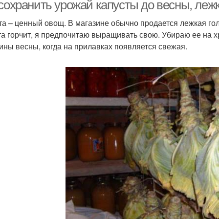
 сохранить урожай капусты до весны, леж
та – ценный овощ. В магазине обычно продается лежкая гол
та горчит, я предпочитаю выращивать свою. Убираю ее на х
ины весны, когда на прилавках появляется свежая.