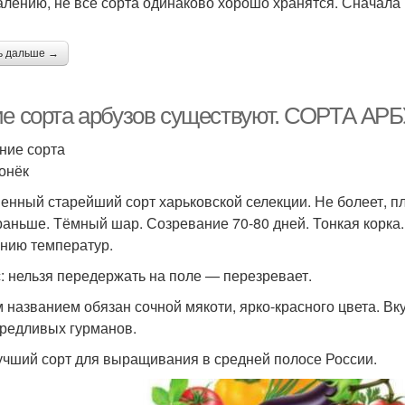
алению, не все сорта одинаково хорошо хранятся. Сначала 
ь дальше →
ие сорта арбузов существуют. СОРТА АР
нние сорта
гонёк
енный старейший сорт харьковской селекции. Не болеет, пло
 раньше. Тёмный шар. Созревание 70-80 дней. Тонкая корка
нию температур.
: нельзя передержать на поле — перезревает.
 названием обязан сочной мякоти, ярко-красного цвета. В
редливых гурманов.
учший сорт для выращивания в средней полосе России.