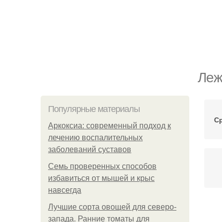
Леж
Популярные материалы
С
Аркоксиа: современный подход к
лечению воспалительных
заболеваний суставов
Семь проверенных способов
избавиться от мышей и крыс
навсегда
Лучшие сорта овощей для северо-
Кр
запада. Ранние томаты для