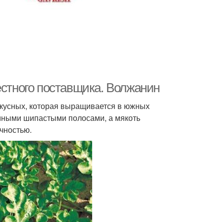
естного поставщика. Волжанин
вкусных, которая выращивается в южных
емными шипастыми полосами, а мякоть
очностью.