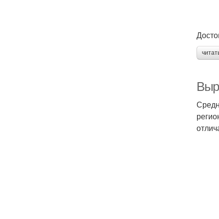
Досто
читат
Выр
Средн
регио
отлич