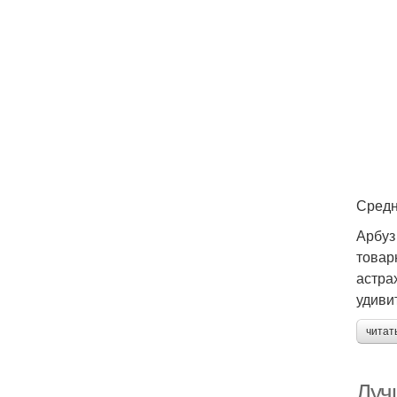
Средн
Арбуз
товар
астра
удиви
читат
Луч