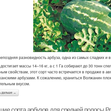
епоздняя разновидность арбуза, одна из самых сладких и 
 достигает массы 14–16 кг, а с 1 Га собирают до 30 тонн с
ным свойствам, этот сорт часто встречается в продаже в ав
ханскими арбузами. К сожалению, храниться Волжанин плох
тельным вкусом.
ь дальше →
шие сорта арбузов для средней полосы Ро