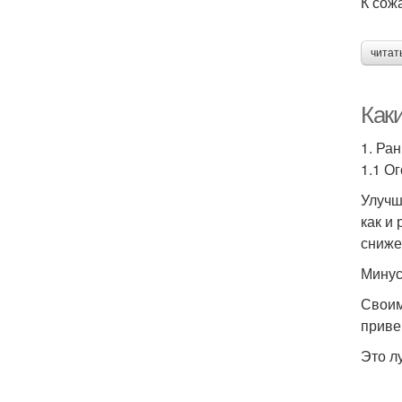
К сож
читат
Как
1. Ра
1.1 О
Улучш
как и
сниже
Минус
Своим
приве
Это л