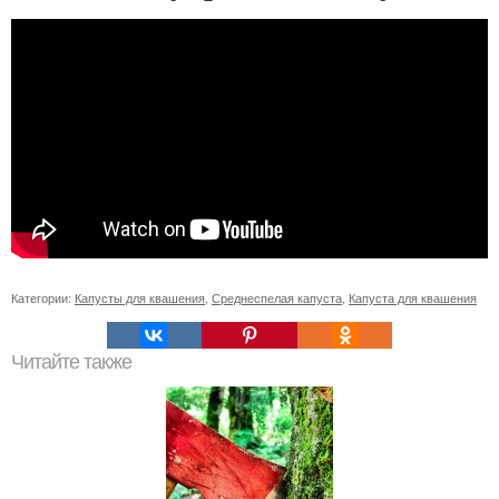
Категории:
Капусты для квашения
,
Среднеспелая капуста
,
Капуста для квашения
Читайте также