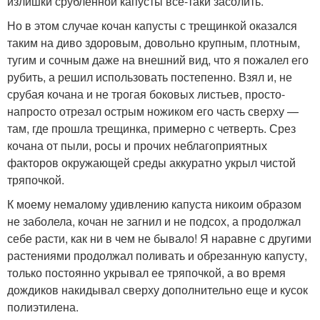
излишки срубленной капусты все-таки засолить.
Но в этом случае кочан капусты с трещинкой оказался
таким на диво здоровым, довольно крупным, плотным,
тугим и сочным даже на внешний вид, что я пожалел его
рубить, а решил использовать постепенно. Взял и, не
срубая кочана и не трогая боковых листьев, просто-
напросто отрезал острым ножиком его часть сверху —
там, где прошла трещинка, примерно с четверть. Срез
кочана от пыли, росы и прочих неблагоприятных
факторов окружающей среды аккуратно укрыл чистой
тряпочкой.
К моему немалому удивлению капуста никоим образом
не заболела, кочан не загнил и не подсох, а продолжал
себе расти, как ни в чем не бывало! Я наравне с другими
растениями продолжал поливать и обрезанную капусту,
только постоянно укрывал ее тряпочкой, а во время
дождиков накидывал сверху дополнительно еще и кусок
полиэтилена.