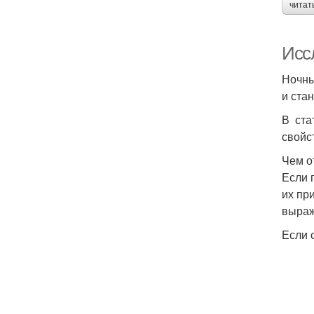
читат
Исс
Ночны
и ста
В ста
свойс
Чем о
Если 
их пр
выраж
Если 