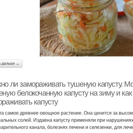
ь дальше →
но ли замораживать тушеную капусту. М
еную белокочанную капусту на зиму и как
ораживать капусту
та самое древнее овощное растение. Она ценится за высок
альных солей. Издавна капусту применяли при нарушения
арительного канала, болезнях печени и селезенки, для лечени