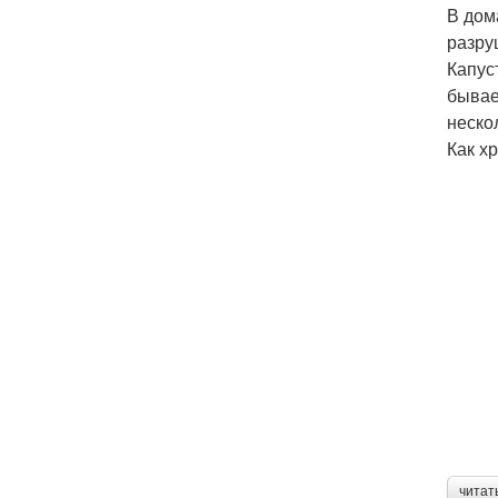
В дом
разру
Капус
бывае
неско
Как х
читат