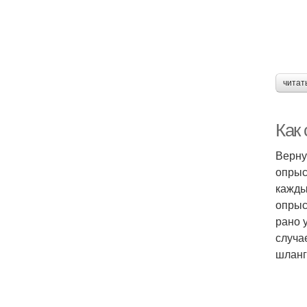
читат
Как
Верну
опрыс
кажды
опрыс
рано 
случа
шланг