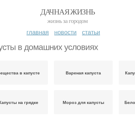
ДАЧНАЯ ЖИЗНЬ
жизнь за городом
главная
новости
статьи
усты в домашних условиях
ещества в капусте
Вареная капуста
Капу
Капусты на грядке
Мороз для капусты
Бело
ороженная капуста
Капуста при солении
Т