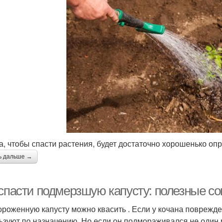
а, чтобы спасти растения, будет достаточно хорошенько оп
ь дальше →
 спасти подмерзшую капусту: полезные с
роженную капусту можно квасить . Если у кочана поврежде
ьзуют по назначению. Но если он подмораживался не один р