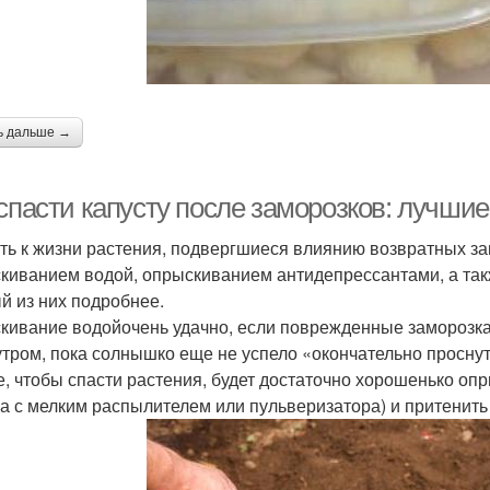
ь дальше →
 спасти капусту после заморозков: лучши
ть к жизни растения, подвергшиеся влиянию возвратных з
киванием водой, опрыскиванием антидепрессантами, а та
й из них подробнее.
кивание водойочень удачно, если поврежденные заморозка
утром, пока солнышко еще не успело «окончательно проснуть
е, чтобы спасти растения, будет достаточно хорошенько оп
а с мелким распылителем или пульверизатора) и притенить 