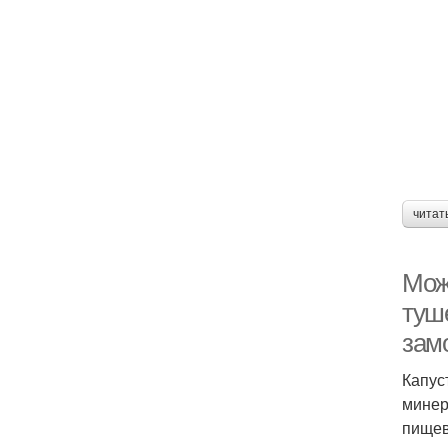
читат
Мож
туш
зам
Капус
минер
пищев