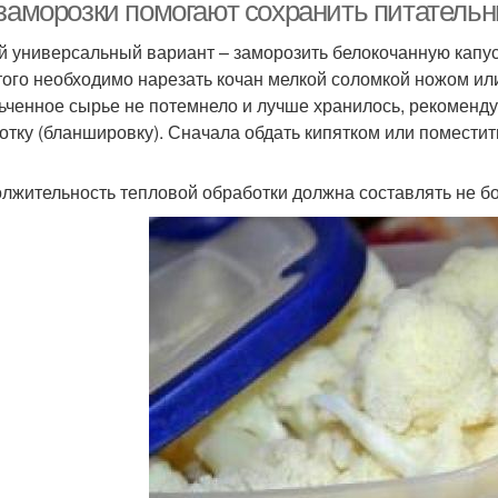
 заморозки помогают сохранить питательн
 универсальный вариант – заморозить белокочанную капус
того необходимо нарезать кочан мелкой соломкой ножом ил
ьченное сырье не потемнело и лучше хранилось, рекоменд
отку (бланшировку). Сначала обдать кипятком или поместит
лжительность тепловой обработки должна составлять не бо