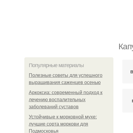
Кап
Популярные материалы
В
Полезные советы для успешного
выращивания саженцев осенью
Аркоксиа: современный подход к
лечению воспалительных
заболеваний суставов
Устойчивые к морковной мухе:
лучшие сорта моркови для
М
Подмосковья