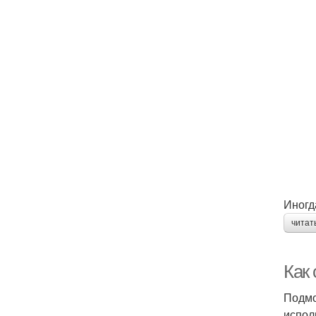
Иногд
читат
Как
Подмо
испол