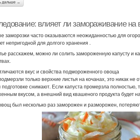
ь дальше →
ледование: влияет ли замораживание на 
е заморозки часто оказываются неожиданностью для огород
нет непригодной для долгого хранения .
тье расскажем, можно ли солить замороженную капусту и к
твах.
тличаются вкус и свойства подмороженного овоща
подмерзли только верхние листья на кочанах, это никак не о
и подготовке снимают. Если капуста промерзла полностью, 
енным вкусом, а внешний вид квашеного продукта будет н
овощ был несколько раз заморожен и разморожен, потеряют