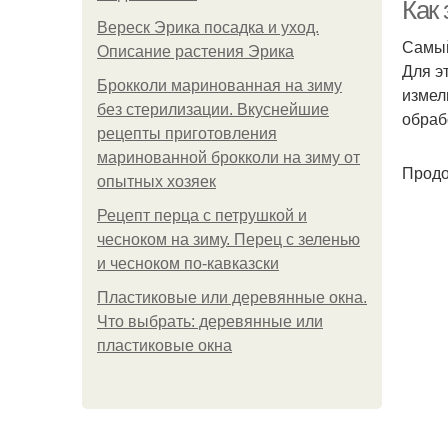
Как
Вереск Эрика посадка и уход.
Самый
Описание растения Эрика
Для э
Брокколи маринованная на зиму
измел
без стерилизации. Вкуснейшие
обраб
рецепты приготовления
маринованной брокколи на зиму от
Продо
опытных хозяек
Рецепт перца с петрушкой и
чесноком на зиму. Перец с зеленью
и чесноком по-кавказски
Пластиковые или деревянные окна.
Что выбрать: деревянные или
пластиковые окна