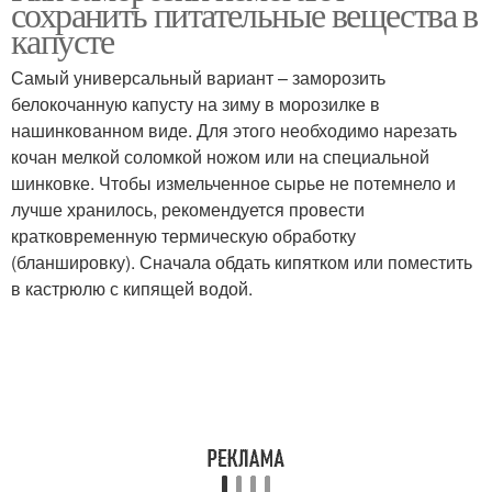
сохранить питательные вещества в
капусты
капусте
Самый универсальный вариант – заморозить
Салат из мороженной
Рулеты из мороженной
белокочанную капусту на зиму в морозилке в
капусты
капусты
нашинкованном виде. Для этого необходимо нарезать
кочан мелкой соломкой ножом или на специальной
шинковке. Чтобы измельченное сырье не потемнело и
лучше хранилось, рекомендуется провести
Капуста из мороженной
Капусты в песок
кратковременную термическую обработку
капусты
(бланшировку). Сначала обдать кипятком или поместить
в кастрюлю с кипящей водой.
Капуста без горечи
Брюссельская капуста