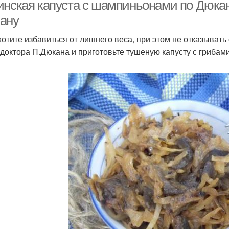
капустой
инская капуста с шампиньонами по Дюкану
ану
хотите избавиться от лишнего веса, при этом не отказывать 
 доктора П.Дюкана и приготовьте тушеную капусту с грибам