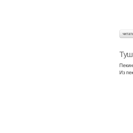
читат
Туш
Пекин
Из пе