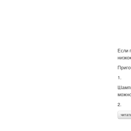
Если 
низко
Приго
1.
Шампи
можно
2.
читат