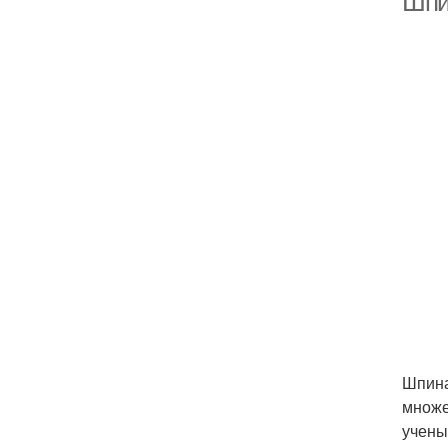
Шпи
Шпина
множе
учены