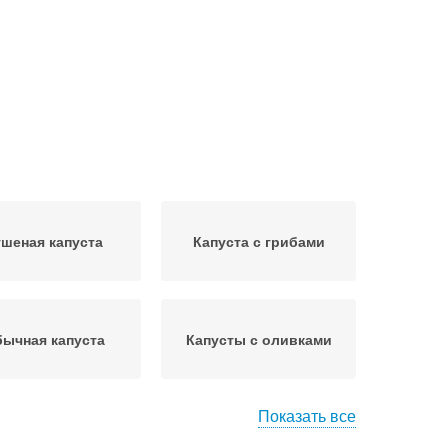
ушеная капуста
Капуста с грибами
ычная капуста
Капусты с оливками
Показать все
Блюда из пекинской
пуста в томате