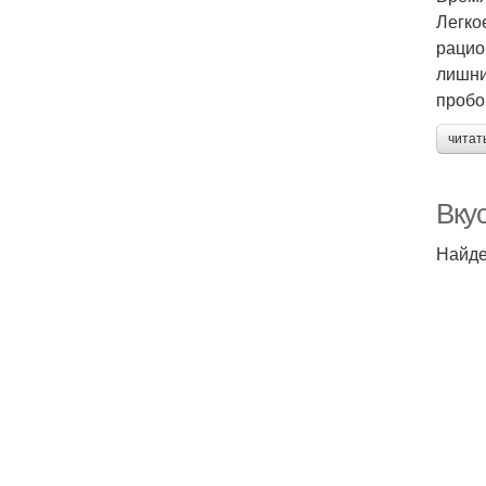
Легко
рацио
лишни
пробо
читат
Вку
Найде