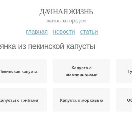
ДАЧНАЯ ЖИЗНЬ
жизнь за городом
главная
новости
статьи
янка из пекинской капусты
Капуста с
Пекинская капуста
Т
шампиньонами
Капусты с грибами
Капуста с морковью
Об
Свинин с пекинской
пуста в мультиварке
Ка