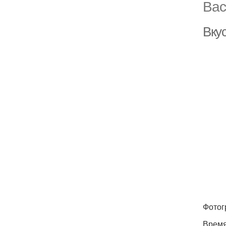
Вас
Вку
Фотог
Время