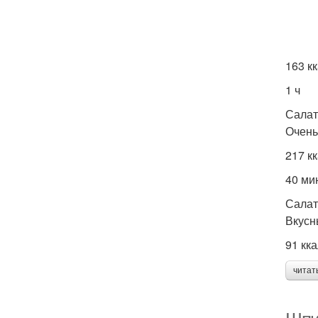
163 к
1 ч
Салат
Очень
217 к
40 ми
Салат
Вкусн
91 кк
читат