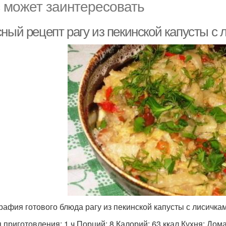
 может заинтересовать
сный рецепт рагу из пекинской капусты с
рафия готового блюда рагу из пекинской капусты с лисичка
 приготовления: 1 ч Порций: 8 Калорий: 63 ккал Кухня: До