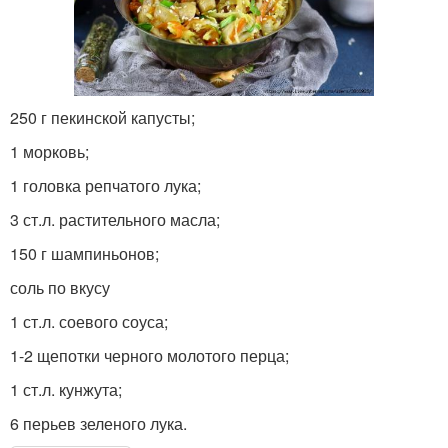
250 г пекинской капусты;
1 морковь;
1 головка репчатого лука;
3 ст.л. растительного масла;
150 г шампиньонов;
соль по вкусу
1 ст.л. соевого соуса;
1-2 щепотки черного молотого перца;
1 ст.л. кунжута;
6 перьев зеленого лука.