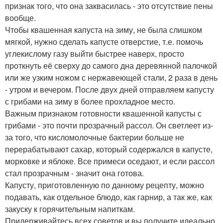
признак того, что она заквасилась - это отсутствие пены
вообще.
Чтобы квашенная капуста на зиму, не была слишком
мягкой, нужно сделать капусте отверстие, т.е. помочь
углекислому газу выйти быстрее наверх, просто
проткнуть её сверху до самого дна деревянной палочкой
или же узким ножом с нержавеющей стали, 2 раза в день
- утром и вечером. После двух дней отправляем капусту
с грибами на зиму в более прохладное место.
Важным признаком готовности квашенной капусты с
грибами - это почти прозрачный рассол. Он светлеет из-
за того, что кисломолочные бактерии больше не
перерабатывают сахар, который содержался в капусте,
морковке и яблоке. Все примеси оседают, и если рассол
стал прозрачным - значит она готова.
Капусту, приготовленную по данному рецепту, можно
подавать, как отдельное блюдо, как гарнир, а так же, как
закуску к горячительным напиткам.
Придерживайтесь всех советов и вы получите идеально