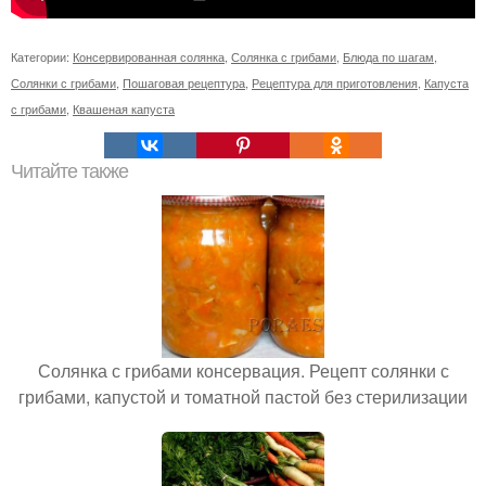
Категории:
Консервированная солянка
,
Солянка с грибами
,
Блюда по шагам
,
Солянки с грибами
,
Пошаговая рецептура
,
Рецептура для приготовления
,
Капуста
с грибами
,
Квашеная капуста
Читайте также
Солянка с грибами консервация. Рецепт солянки с
грибами, капустой и томатной пастой без стерилизации