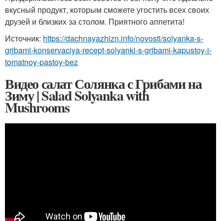
вкусный продукт, которым сможете угостить всех своих
друзей и близких за столом. Приятного аппетита!
Источник:
https://dachnayazhizn.info/novosti/solyanka-s-
gribami-konservaciya-recept-solyanki-s-gribami-kapustoy-i-
tomatnoy-pastoy-bez
Видео салат Солянка с Грибами на
Зиму | Salad Solyanka with
Mushrooms