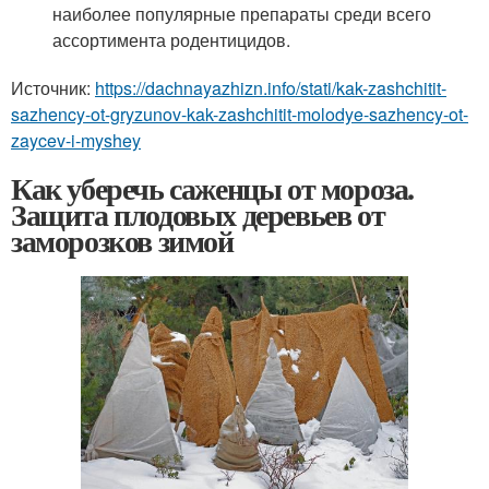
наиболее популярные препараты среди всего
ассортимента родентицидов.
Источник:
https://dachnayazhizn.info/stati/kak-zashchitit-
sazhency-ot-gryzunov-kak-zashchitit-molodye-sazhency-ot-
zaycev-i-myshey
Как уберечь саженцы от мороза.
Защита плодовых деревьев от
заморозков зимой