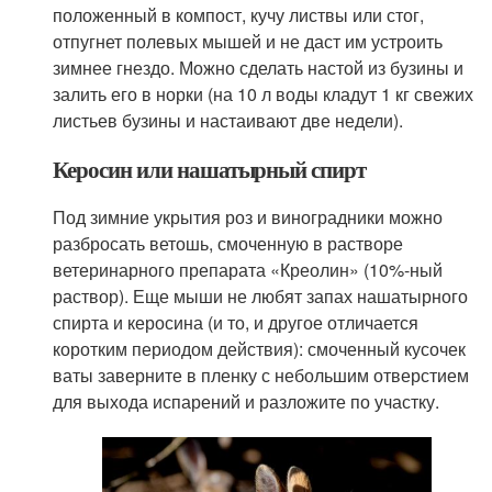
положенный в компост, кучу листвы или стог,
отпугнет полевых мышей и не даст им устроить
зимнее гнездо. Можно сделать настой из бузины и
залить его в норки (на 10 л воды кладут 1 кг свежих
листьев бузины и настаивают две недели).
Керосин или нашатырный спирт
Под зимние укрытия роз и виноградники можно
разбросать ветошь, смоченную в растворе
ветеринарного препарата «Креолин» (10%-ный
раствор). Еще мыши не любят запах нашатырного
спирта и керосина (и то, и другое отличается
коротким периодом действия): смоченный кусочек
ваты заверните в пленку с небольшим отверстием
для выхода испарений и разложите по участку.