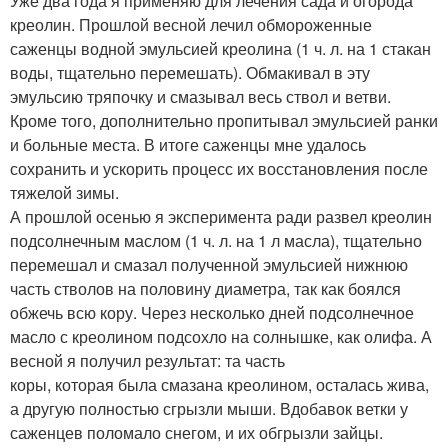
Уже два года я применяю для лечения сада и огорода
креолин. Прошлой весной лечил обмороженные
саженцы водной эмульсией креолина (1 ч. л. на 1 стакан
воды, тщательно перемешать). Обмакивал в эту
эмульсию тряпочку и смазывал весь ствол и ветви.
Кроме того, дополнительно пропитывал эмульсией ранки
и больные места. В итоге саженцы мне удалось
сохранить и ускорить процесс их восстановления после
тяжелой зимы.
А прошлой осенью я эксперимента ради развел креолин
подсолнечным маслом (1 ч. л. на 1 л масла), тщательно
перемешал и смазал полученной эмульсией нижнюю
часть стволов на половину диаметра, так как боялся
обжечь всю кору. Через несколько дней подсолнечное
масло с креолином подсохло на солнышке, как олифа. А
весной я получил результат: та часть
коры, которая была смазана креолином, осталась жива,
а другую полностью сгрызли мыши. Вдобавок ветки у
саженцев поломало снегом, и их обгрызли зайцы.