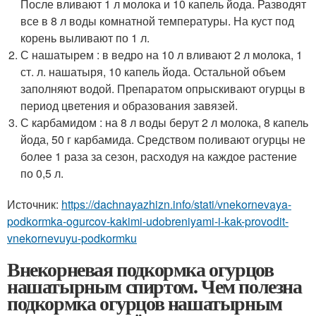
После вливают 1 л молока и 10 капель йода. Разводят
все в 8 л воды комнатной температуры. На куст под
корень выливают по 1 л.
С нашатырем : в ведро на 10 л вливают 2 л молока, 1
ст. л. нашатыря, 10 капель йода. Остальной объем
заполняют водой. Препаратом опрыскивают огурцы в
период цветения и образования завязей.
С карбамидом : на 8 л воды берут 2 л молока, 8 капель
йода, 50 г карбамида. Средством поливают огурцы не
более 1 раза за сезон, расходуя на каждое растение
по 0,5 л.
Источник:
https://dachnayazhizn.info/stati/vnekornevaya-
podkormka-ogurcov-kakimi-udobreniyami-i-kak-provodit-
vnekornevuyu-podkormku
Внекорневая подкормка огурцов
нашатырным спиртом. Чем полезна
подкормка огурцов нашатырным