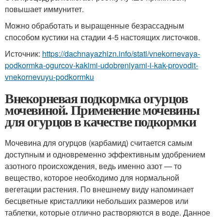
повышает иммунитет.
Можно обработать и выращенные безрассадным
способом кустики на стадии 4-5 настоящих листочков.
Источник:
https://dachnayazhizn.info/stati/vnekornevaya-
podkormka-ogurcov-kakimi-udobreniyami-i-kak-provodit-
vnekornevuyu-podkormku
Внекорневая подкормка огурцов
мочевиной. Применение мочевины
для огурцов в качестве подкормки
Мочевина для огурцов (карбамид) считается самым
доступным и одновременно эффективным удобрением
азотного происхождения, ведь именно азот — то
вещество, которое необходимо для нормальной
вегетации растения. По внешнему виду напоминает
бесцветные кристаллики небольших размеров или
таблетки, которые отлично растворяются в воде. Данное