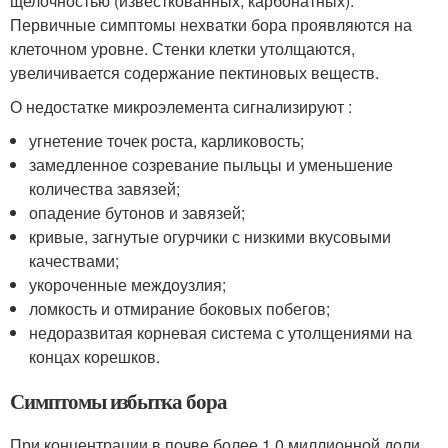
щелочностью (известкованных, карбонатных).
Первичные симптомы нехватки бора проявляются на
клеточном уровне. Стенки клетки утолщаются,
увеличивается содержание пектиновых веществ.
О недостатке микроэлемента сигнализируют :
угнетение точек роста, карликовость;
замедленное созревание пыльцы и уменьшение
количества завязей;
опадение бутонов и завязей;
кривые, загнутые огурчики с низкими вкусовыми
качествами;
укороченные междоузлия;
ломкость и отмирание боковых побегов;
недоразвитая корневая система с утолщениями на
концах корешков.
Симптомы избытка бора
При концентрации в почве более 1,0 миллионной доли