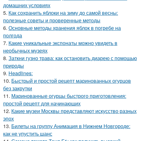
домашних условиях
5.
Как сохранить яблоки на зиму до самой весны:
полезные советы и проверенные методы
6.
Основные методы хранения яблок в погребе на
полгода
7.
Какие уникальные экспонаты можно увидеть в
необычных музеях
8.
Заткни гузно трава: как остановить диарею с помощью
природы
9.
Headlines:
10.
Быстрый и простой рецепт маринованных огурцов
без закрутки
11.
Маринованные огурцы быстрого приготовления:
простой рецепт для начинающих
12.
Какие музеи Москвы представляют искусство разных
эпох
13.
Билеты на группу Анимация в Нижнем Новгороде:
как не упустить шанс