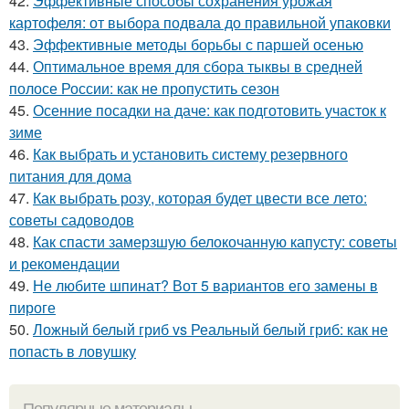
42.
Эффективные способы сохранения урожая
картофеля: от выбора подвала до правильной упаковки
43.
Эффективные методы борьбы с паршей осенью
44.
Оптимальное время для сбора тыквы в средней
полосе России: как не пропустить сезон
45.
Осенние посадки на даче: как подготовить участок к
зиме
46.
Как выбрать и установить систему резервного
питания для дома
47.
Как выбрать розу, которая будет цвести все лето:
советы садоводов
48.
Как спасти замерзшую белокочанную капусту: советы
и рекомендации
49.
Не любите шпинат? Вот 5 вариантов его замены в
пироге
50.
Ложный белый гриб vs Реальный белый гриб: как не
попасть в ловушку
Популярные материалы