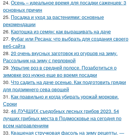
24.
Осень – идеальное время для посадки саженцев: 3
основных причин
25.
Посадка и уход за растениями: основные
рекомендации
26.
Картошка из семян: как выращивать на даче
27.
Фубаг или Ресана: что выбрать для создания своего
веб-сайта
28.
20 очень вкусных заготовок из огурцов на зиму.
Рассольник на зиму с перловкой
29.
Укрытие роз в средней полосе. Позаботиться о
зимовке роз нужно еще во время посадки
30.
Что садить на даче осенью. Как подготовить грядки
для подзимнего сева овощей
31.
Как правильно и когда убирать урожай моркови.
Сроки
32.
46 ЛУЧШИХ съедобных лесных грибов 2023. 54
лучших грибных места в Подмосковье на сегодня по
всем направлениям
33.
Квашеная стручковая фасоль на зиму рецепты. —