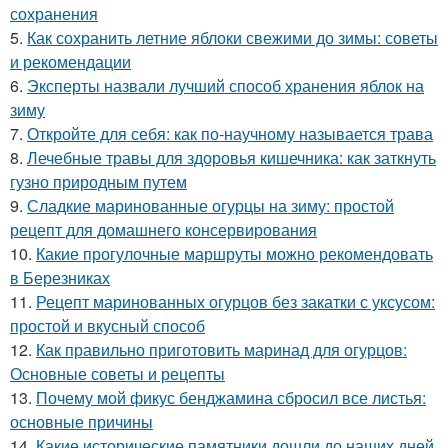
сохранения
5.
Как сохранить летние яблоки свежими до зимы: советы
и рекомендации
6.
Эксперты назвали лучший способ хранения яблок на
зиму
7.
Откройте для себя: как по-научному называется трава
8.
Лечебные травы для здоровья кишечника: как заткнуть
гузно природным путем
9.
Сладкие маринованные огурцы на зиму: простой
рецепт для домашнего консервирования
10.
Какие прогулочные маршруты можно рекомендовать
в Березниках
11.
Рецепт маринованных огурцов без закатки с уксусом:
простой и вкусный способ
12.
Как правильно приготовить маринад для огурцов:
Основные советы и рецепты
13.
Почему мой фикус бенджамина сбросил все листья:
основные причины
14.
Какие исторические памятники дошли до наших дней