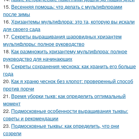
15.
Весенняя помощь: что делать с мультифлорами
после зимы
16.
Хризантемы мультифлора: это та, которую вы искали
для своего сада
17.
Секреты выращивания шаровидных хризантем
мультифлоры: полное руководство
18.
Как размножить хризантему мультифлора: полное
руководство для начинающих
19.
Секреты сохранения чеснока: как хранить его больше
года
20.
Как я храню чеснок без хлопот: проверенный способ
против порчи
21.
Время уборки тыкв: как определить оптимальный
момент
22.
Подмосковные особенности выращивания тыквы:
советы и рекомендации
23.
Подмосковные тыквы: как определить, что они
созрели