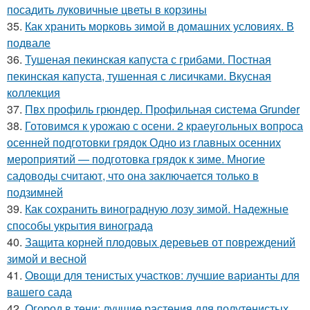
посадить луковичные цветы в корзины
35.
Как хранить морковь зимой в домашних условиях. В
подвале
36.
Тушеная пекинская капуста с грибами. Постная
пекинская капуста, тушенная с лисичками. Вкусная
коллекция
37.
Пвх профиль грюндер. Профильная система Grunder
38.
Готовимся к урожаю с осени. 2 краеугольных вопроса
осенней подготовки грядок Одно из главных осенних
мероприятий — подготовка грядок к зиме. Многие
садоводы считают, что она заключается только в
подзимней
39.
Как сохранить виноградную лозу зимой. Надежные
способы укрытия винограда
40.
Защита корней плодовых деревьев от повреждений
зимой и весной
41.
Овощи для тенистых участков: лучшие варианты для
вашего сада
42.
Огород в тени: лучшие растения для полутенистых