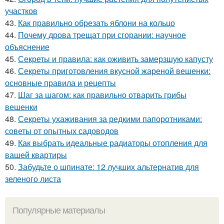
участков
43.
Как правильно обрезать яблони на кольцо
44.
Почему дрова трещат при сгорании: научное
объяснение
45.
Секреты и правила: как оживить замерзшую капусту
46.
Секреты приготовления вкусной жареной вешенки:
основные правила и рецепты
47.
Шаг за шагом: как правильно отварить грибы
вешенки
48.
Секреты ухаживания за редкими папоротниками:
советы от опытных садоводов
49.
Как выбрать идеальные радиаторы отопления для
вашей квартиры
50.
Забудьте о шпинате: 12 лучших альтернатив для
зеленого листа
Популярные материалы