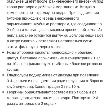
обильнее цветет после ранневесеннего внесения под
корни раствора с добавкой марганцовки. Каждого
компонента по 1 грамму на ведро. При выдвижении
бутонов приходит очередь внекорневого
опрыскивания клубники раствором, где соединяют по
2 г бора и марганца со стаканом просеянной золы. Из
пепла заранее готовится вытяжка. Золу размешивают
в литре кипятка и оставляют настаиваться сутки,
затем фильтруют через марлю.
Розы от борной кислоты превосходно и обильно
цветут. Весеннее опрыскивание в концентрации 10 г
на 10 л профилактирует грибковые болезни розовых
кустов.
Гладиолусы подкармливают дважды при появлении
3-4 листьев и при цветении ради получения отборных
клубнелуковиц. Концентрация 2 г на 10 л.
Георгины обрабатывают составом из 5 г бора и 2 г
марганцевокислого калия на ведро. Повторяют 2-3
раза с интервалом 2 недели.