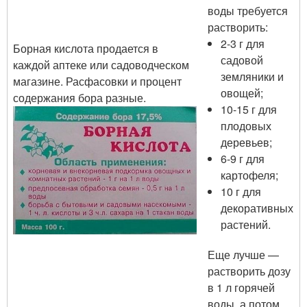
воды требуется
растворить:
2-3 г для
Борная кислота продается в
садовой
каждой аптеке или садоводческом
земляники и
магазине. Расфасовки и процент
овощей;
содержания бора разные.
10-15 г для
плодовых
деревьев;
6-9 г для
картофеля;
10 г для
декоративных
растений.
Еще лучше —
растворить дозу
в 1 л горячей
воды, а потом