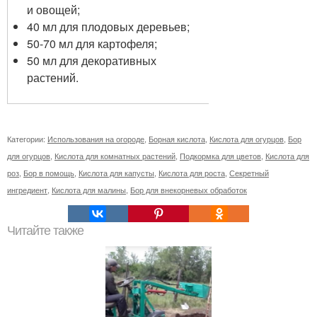
и овощей;
40 мл для плодовых деревьев;
50-70 мл для картофеля;
50 мл для декоративных
растений.
Категории:
Использования на огороде
,
Борная кислота
,
Кислота для огурцов
,
Бор
для огурцов
,
Кислота для комнатных растений
,
Подкормка для цветов
,
Кислота для
роз
,
Бор в помощь
,
Кислота для капусты
,
Кислота для роста
,
Секретный
ингредиент
,
Кислота для малины
,
Бор для внекорневых обработок
Читайте также