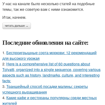
У нас на канале было несколько статей на подобные
темы, так же советую вам с ними ознакомится.
Итак, начнем.
читать дальше →
Последние обновления на сайте:
1.
Беспроигрышные сорта моркови: 12 рекомендаций
для высокого урожая
2.
Here is a comprehensive list of 60 questions about
Tolyatti, organized into a single sequence, covering various
aspects such as history, landmarks, culture, and interesting
facts:
3.
Траншейный способ посадки малины: секреты
успешного выращивания
4.
Какие кафе и рестораны популярны среди местных
жителей