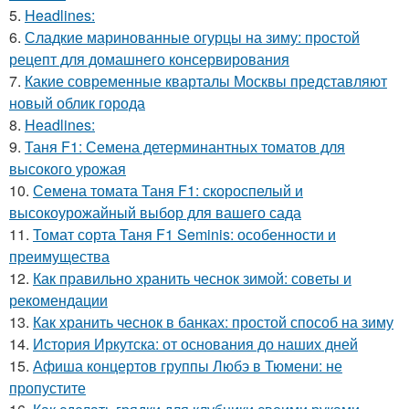
5.
Headlines:
6.
Сладкие маринованные огурцы на зиму: простой
рецепт для домашнего консервирования
7.
Какие современные кварталы Москвы представляют
новый облик города
8.
Headlines:
9.
Таня F1: Семена детерминантных томатов для
высокого урожая
10.
Семена томата Таня F1: скороспелый и
высокоурожайный выбор для вашего сада
11.
Томат сорта Таня F1 Seminis: особенности и
преимущества
12.
Как правильно хранить чеснок зимой: советы и
рекомендации
13.
Как хранить чеснок в банках: простой способ на зиму
14.
История Иркутска: от основания до наших дней
15.
Афиша концертов группы Любэ в Тюмени: не
пропустите