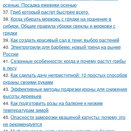
осенью. Посадка ежевики осенью
37.
Гриб который растет быстрее всего.
38.
Когда убирать морковь с грядки на хранение в
сибири. Общие правила уборки свеклы и моркови с
грядки
39.
Как создать красивый сад в тени: выбор растений
40.
Электрогрили для барбекю: новый тренд на рынке
России
41.
Сезонные особенности: когда и почему растут грибы
в лесу
42.
Как сделать дачу неприступной: 10 простых способов
охраны своими руками
43.
Эффективные методы подрезки кроны для снижения
высоты деревьев
44.
Как подготовить розы на балконе к низким
температурам зимой
45.
Опасности заморозки квашеной капусты: почему это
не рекомендуется