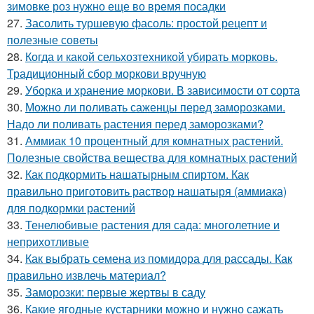
зимовке роз нужно еще во время посадки
27.
Засолить туршевую фасоль: простой рецепт и
полезные советы
28.
Когда и какой сельхозтехникой убирать морковь.
Традиционный сбор моркови вручную
29.
Уборка и хранение моркови. В зависимости от сорта
30.
Можно ли поливать саженцы перед заморозками.
Надо ли поливать растения перед заморозками?
31.
Аммиак 10 процентный для комнатных растений.
Полезные свойства вещества для комнатных растений
32.
Как подкормить нашатырным спиртом. Как
правильно приготовить раствор нашатыря (аммиака)
для подкормки растений
33.
Тенелюбивые растения для сада: многолетние и
неприхотливые
34.
Как выбрать семена из помидора для рассады. Как
правильно извлечь материал?
35.
Заморозки: первые жертвы в саду
36.
Какие ягодные кустарники можно и нужно сажать