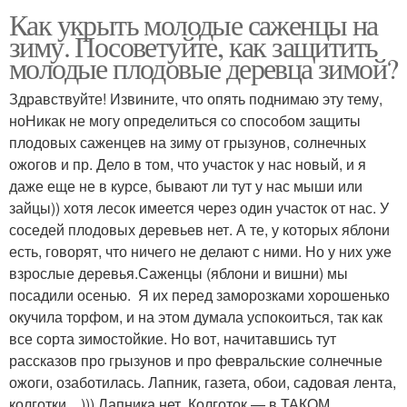
Как укрыть молодые саженцы на
зиму. Посоветуйте, как защитить
молодые плодовые деревца зимой?
Здравствуйте! Извините, что опять поднимаю эту тему,
ноНикак не могу определиться со способом защиты
плодовых саженцев на зиму от грызунов, солнечных
ожогов и пр. Дело в том, что участок у нас новый, и я
даже еще не в курсе, бывают ли тут у нас мыши или
зайцы)) хотя лесок имеется через один участок от нас. У
соседей плодовых деревьев нет. А те, у которых яблони
есть, говорят, что ничего не делают с ними. Но у них уже
взрослые деревья.Саженцы (яблони и вишни) мы
посадили осенью. Я их перед заморозками хорошенько
окучила торфом, и на этом думала успокоиться, так как
все сорта зимостойкие. Но вот, начитавшись тут
рассказов про грызунов и про февральские солнечные
ожоги, озаботилась. Лапник, газета, обои, садовая лента,
колготки…))) Лапника нет. Колготок — в ТАКОМ