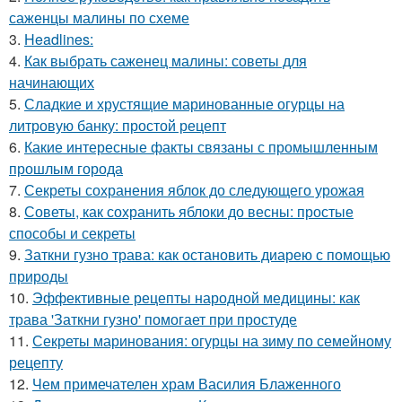
саженцы малины по схеме
3.
Headlines:
4.
Как выбрать саженец малины: советы для
начинающих
5.
Сладкие и хрустящие маринованные огурцы на
литровую банку: простой рецепт
6.
Какие интересные факты связаны с промышленным
прошлым города
7.
Секреты сохранения яблок до следующего урожая
8.
Советы, как сохранить яблоки до весны: простые
способы и секреты
9.
Заткни гузно трава: как остановить диарею с помощью
природы
10.
Эффективные рецепты народной медицины: как
трава 'Заткни гузно' помогает при простуде
11.
Секреты маринования: огурцы на зиму по семейному
рецепту
12.
Чем примечателен храм Василия Блаженного