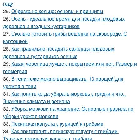
году
25.
Обрезка на кольцо: основы и принципы
26.
Осень - идеальное время для посадки плодовых
деревьев и ягодных кустарников
27.
Сколько готовить грибы вешенки на сковороде. С
картошкой
28.
Как правильно посадить саженцы плодовых
деревьев и кустарников осенью
29.
Какая черепица лучше с покрытием или нет. Размер и
геометрия
30.
В тени тоже можно выращивать: 10 овощей для
урожая в тени
31.
Как понять когда убирать морковь с грядки и что..
Значение климата и региона
32.
Уборка моркови на хранение. Основные правила по
уборки урожая моркови
33.
Пекинская капуста с курицей и грибами
34.
Как приготовить пекинскую капусту с грибами.
Тушеная пекинская капуста с грибами