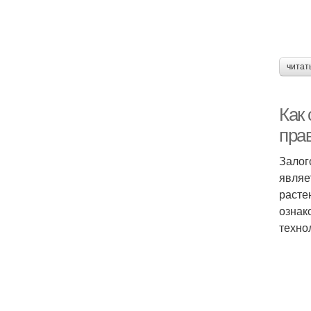
читат
Как 
пра
Залог
являе
расте
ознак
техно