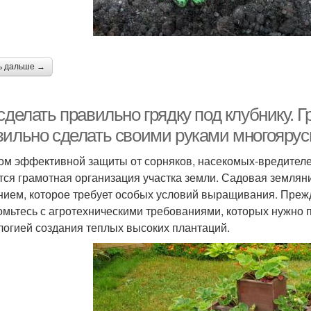
ь дальше →
сделать правильно грядку под клубнику. Г
вильно сделать своими руками многоярус
ом эффективной защиты от сорняков, насекомых-вредителей
тся грамотная организация участка земли. Садовая землян
нием, которое требует особых условий выращивания. Прежд
омьтесь с агротехническими требованиями, которых нужно
логией создания теплых высоких плантаций.