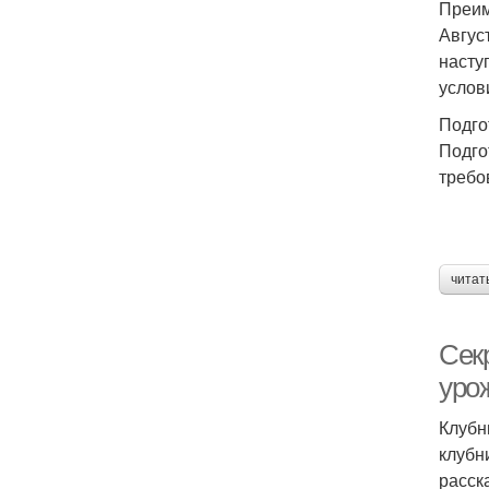
Преим
Авгус
насту
услов
Подго
Подго
требо
читат
Сек
уро
Клубн
клубн
расск