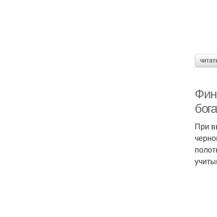
читат
Фин
бога
При в
черно
полот
учиты