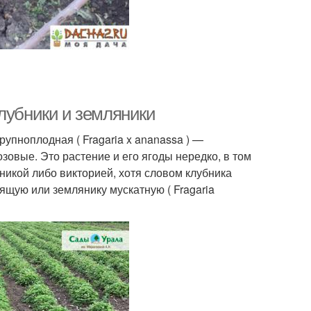
клубники и земляники
упноплодная ( Fragaria x ananassa ) —
овые. Это растение и его ягоды нередко, в том
никой либо викторией, хотя словом клубника
ящую или землянику мускатную ( Fragaria