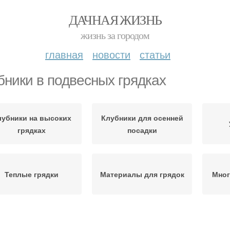
ДАЧНАЯ ЖИЗНЬ
жизнь за городом
главная
новости
статьи
бники в подвесных грядках
лубники на высоких
Клубники для осенней
грядках
посадки
Теплые грядки
Материалы для грядок
Мног
Клубничная грядка
Деревянные грядки
Ка