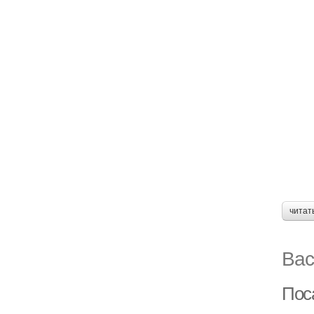
читат
Вас
Поса