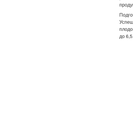
проду
Подго
Успеш
плодо
до 6,