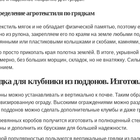
ределение агротекстиля по грядкам
екстиль мягок и не обладает физической памятью, поэтому 
но из рулона, закрепляем его по краям на земле любыми п
янными или пластиковыми колышками и скобами, камнями,
 просто прикопать края полотна землёй. В итоге, укрывно
мерно, без больших морщин, складок, но не внатяжку. Силь
нием.
дка для клубники из поддонов. Изгото
ны можно устанавливать и вертикально к почве. Таким обр
визированную ограду. Высокими ограждениями можно разд
 поддонов можно сделать дополнительные клумбы и даже г
ревянных коробов получится изготовить и полноценный стел
ны и дополнить их брусками для большей надежности.
ой популярностью пользуются вертикальные грядки из пал