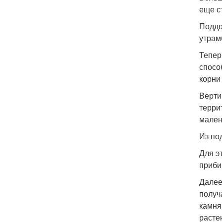
еще с
Поддо
утрам
Тепер
спосо
корни
Верти
терри
мален
Из по
Для э
приби
Далее
получ
камня
расте