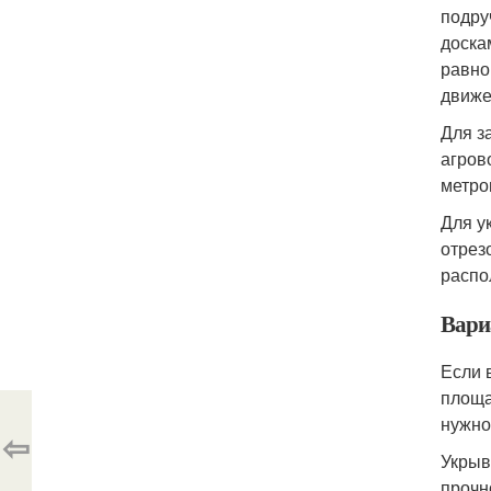
подру
доска
равно
движе
Для з
агров
метро
Для у
отрез
распо
Вари
Если 
площа
нужно
⇦
Укрыв
прочн