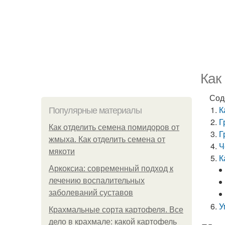
Как
Сод
К
Популярные материалы
Г
Как отделить семена помидоров от
Г
жмыха. Как отделить семена от
Ч
мякоти
К
Аркоксиа: современный подход к
лечению воспалительных
заболеваний суставов
У
Крахмальные сорта картофеля. Все
дело в крахмале: какой картофель