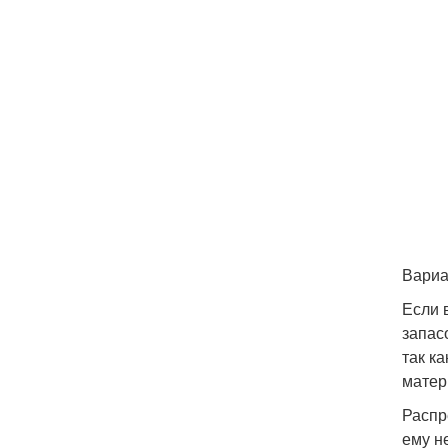
Вариа
Если 
запас
так к
матер
Распр
ему н