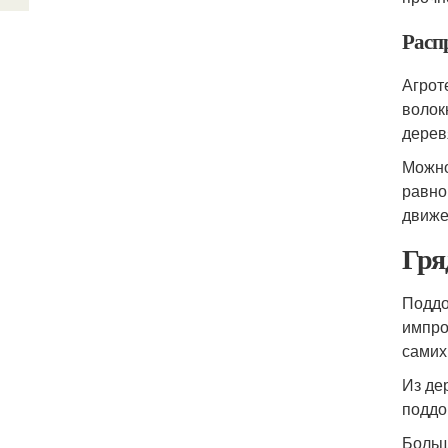
Расп
Агрот
волок
дерев
Можно
равно
движе
Гря
Поддо
импро
самих
Из де
поддо
Больш