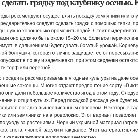
 сделать грядку под клубнику осенью.
оды рекомендуют осуществлять посадку земляники или клу
Предварительно следует сделать грядки с помощью тяпки, 
ды нужно хорошенько промочить водой. Стоит выдерживать
ками оно должно быть около 15–20 см. Если все перечисле
имует, в дальнейшем будет давать богатый урожай. Корнев
ной болтушки, которая отлично защищает ее от пересыхани
 опускают в почву и заделывают, при этом сердечки остают
сти торф или перегной.
 посадить рассматриваемые ягодные культуры на даче осе
венные саженцы. Многие отдают предпочтение сорту «Викто
 но они дали небольшое количество ягод в этом году. Следуе
нения и отщипнуть их. Перед посадкой рассада уже будет и
водится посадка вышеописанным способом. Некоторые са
ики или земляники на агроволокно. Этот вариант позволяе
 по уходу за растениями. Чёрный укрывной материал (агров
ков, снега, ливней, засухи и так далее. Этот материал явля
х и характеризуется водопроницаемостью.