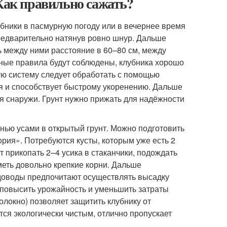
 Как правильно сажать?
бники в пасмурную погоду или в вечернее время
предварительно натянув ровно шнур. Дальше
 между ними расстояние в 60–80 см, между
нные правила будут соблюдены, клубника хорошо
ую систему следует обработать с помощью
я и способствует быстрому укоренению. Дальше
ся снаружи. Грунт нужно прижать для надёжности
нью усами в открытый грунт. Можно подготовить
рия». Потребуются кусты, которым уже есть 2
т прикопать 2–4 усика в стаканчики, подождать
меть довольно крепкие корни. Дальше
доводы предпочитают осуществлять высадку
т повысить урожайность и уменьшить затраты
олокно) позволяет защитить клубнику от
ется экологически чистым, отлично пропускает