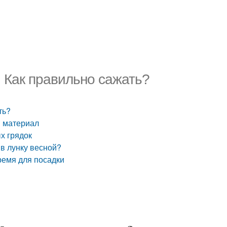
. Как правильно сажать?
ть?
й материал
х грядок
 в лунку весной?
время для посадки