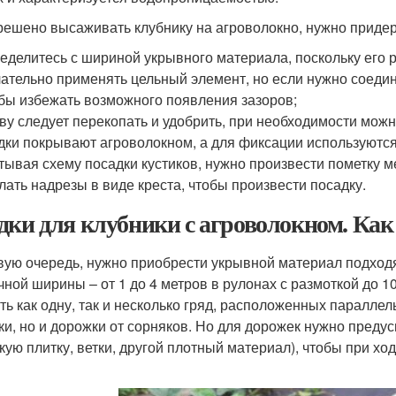
решено высаживать клубнику на агроволокно, нужно приде
еделитесь с шириной укрывного материала, поскольку его 
ательно применять цельный элемент, но если нужно соедини
бы избежать возможного появления зазоров;
ву следует перекопать и удобрить, при необходимости можн
дки покрывают агроволокном, а для фиксации используются 
тывая схему посадки кустиков, нужно произвести пометку 
лать надрезы в виде креста, чтобы произвести посадку.
дки для клубники с агроволокном. Ка
вую очередь, нужно приобрести укрывной материал подхо
чной ширины – от 1 до 4 метров в рулонах с размоткой до 
ть как одну, так и несколько гряд, расположенных паралле
ки, но и дорожки от сорняков. Но для дорожек нужно пред
кую плитку, ветки, другой плотный материал), чтобы при ход