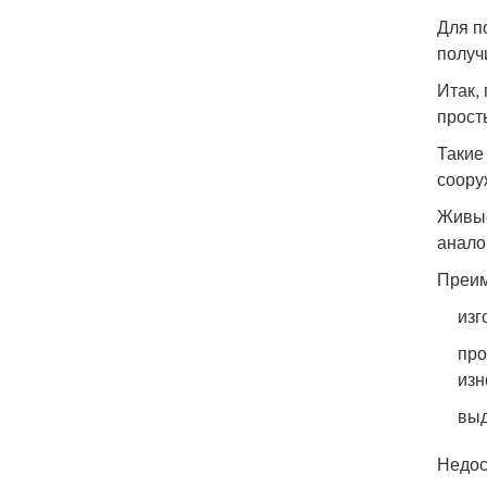
Для п
получ
Итак,
прост
Такие
соору
Живые
анало
Преим
изг
про
изн
выд
Недос