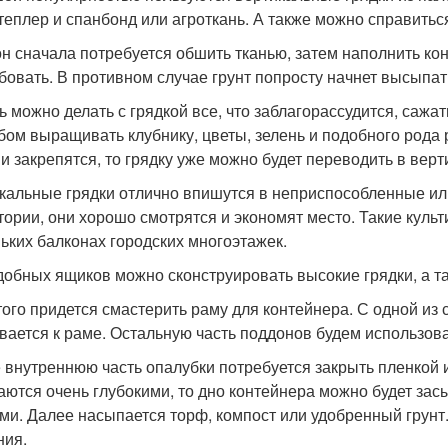
теплер и спанбонд или агроткань. А также можно справитьс
н сначала потребуется обшить тканью, затем наполнить ко
бовать. В противном случае грунт попросту начнет высыпат
ь можно делать с грядкой все, что заблагорассудится, саж
бом выращивать клубнику, цветы, зелень и подобного рода р
 и закрепятся, то грядку уже можно будет переводить в вер
кальные грядки отлично впишутся в неприспособленные ил
тории, они хорошо смотрятся и экономят место. Такие кул
ьких балконах городских многоэтажек.
добных ящиков можно сконструировать высокие грядки, а т
того придется смастерить раму для контейнера. С одной из 
вается к раме. Остальную часть поддонов будем использоват
 внутреннюю часть опалубки потребуется закрыть пленкой и
аются очень глубокими, то дно контейнера можно будет за
ми. Далее насыпается торф, компост или удобренный грунт
ния.