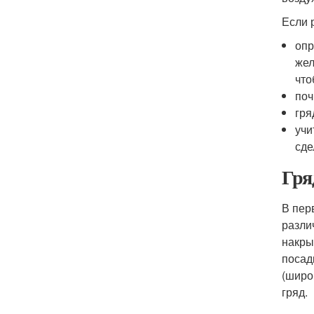
Если 
опр
жел
что
поч
гря
учи
сде
Гря
В пер
разли
накры
посад
(широ
гряд.