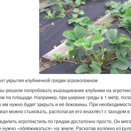
нт укрытия клубничной грядки агроволокном
вы решили попробовать выращивание клубники на агротекст
ом по площади. Например, при ширине гряды в 1 метр, поло
ак им нужно будет закрыть и её боковины. При необходимости
иал можно стыковать, располагая его внахлёст с заходом в 
еделить агротекстиль по грядам достаточно просто. Он мяг
е нужно «облёживаться» на земле. Раскатав волокно из рул