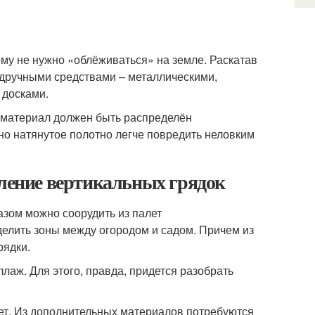
ему не нужно «облёживаться» на земле. Раскатав
одручными средствами – металлическими,
 досками.
й материал должен быть распределён
но натянутое полотно легче повредить неловким
вление вертикальных грядок
азом можно соорудить из палет
елить зоны между огородом и садом. Причем из
рядки.
лаж. Для этого, правда, придется разобрать
ет. Из дополнительных материалов потребуются