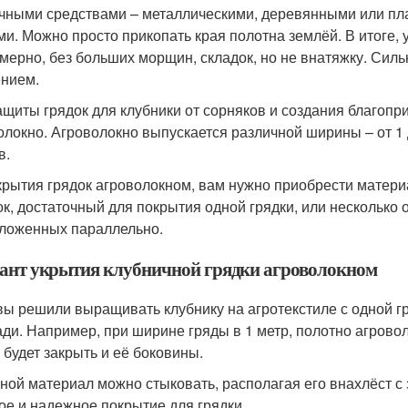
чными средствами – металлическими, деревянными или пл
ми. Можно просто прикопать края полотна землёй. В итоге
мерно, без больших морщин, складок, но не внатяжку. Силь
нием.
ащиты грядок для клубники от сорняков и создания благопр
олокно. Агроволокно выпускается различной ширины – от 1 
в.
крытия грядок агроволокном, вам нужно приобрести матер
ок, достаточный для покрытия одной грядки, или несколько 
ложенных параллельно.
ант укрытия клубничной грядки агроволокном
вы решили выращивать клубнику на агротекстиле с одной гр
ди. Например, при ширине гряды в 1 метр, полотно агроволо
 будет закрыть и её боковины.
ной материал можно стыковать, располагая его внахлёст с з
ое и надежное покрытие для грядки.